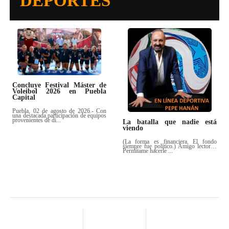
DEPORTES
Concluye Festival Máster de
Voleibol 2026 en Puebla
Capital
Puebla, 02 de agosto de 2026.- Con
una destacada participación de equipos
provenientes de di...
La batalla que nadie está
viendo
(La forma es financiera. El fondo
siempre fue político.) Amigo lector…
Permítame hacerle ...