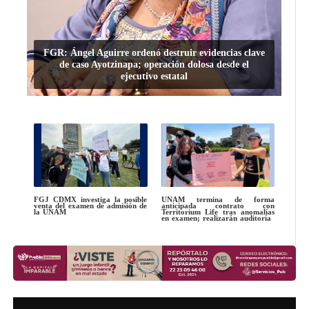
FGR: Ángel Aguirre ordenó destruir evidencias clave
de caso Ayotzinapa; operación dolosa desde el
ejecutivo estatal
FGJ CDMX investiga la posible
UNAM termina de forma
venta del examen de admisión de
anticipada contrato con
la UNAM
Territorium Life tras anomalías
en examen; realizarán auditoría