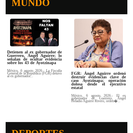
MUNDO
Detienen al ex gobernador de
Guerrero, Ángel Aguirre; lo
señalan de ocultar evidencia
sobre los 43 de Ayotzinapa
México, 6 agosto 2026.- La Fiscalía
FGR: Ángel Aguirre ordenó
General de la República (FGR) detuvo
al ex gobernador...
destruir evidencias clave de
caso Ayotzinapa; operación
dolosa desde el ejecutivo
estatal
México, 6 agosto 2026.- El ex
gobernador de Guerrero, Ángel
Heladio Aguirre Rivero, orden�...