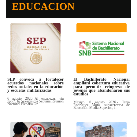
EDUCACION
SEP convoca a fortalecer
El Bachillerato Nacional
acuerdos nacionales sobre
ampliará cobertura educativa
redes sociales en la educación
para permitir reingreso de
y escuelas militarizadas
jóvenes que abandonaron sus
estudios
6 agosto 2026.-Al encabezar, vía
zoom, la Sexagésima Séptima Reunión
México, 6 agosto 2026.- Tania
Nacional Plenaria Or...
Rodríguez Mora, subsecretaria de
Educación Media Superior, i...