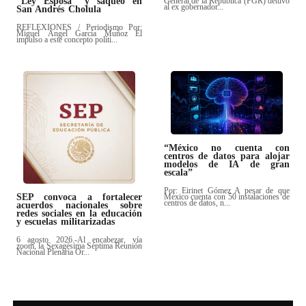
“Ley Esposa” y saqueo en
General de la República (FGR) detuvo
al ex gobernador...
San Andrés Cholula
REFLEXIONES / Periodismo Por:
Miguel Ángel García Muñoz El
impulso a este concepto políti...
“México no cuenta con
centros de datos para alojar
modelos de IA de gran
escala”
Por: Eirinet Gómez A pesar de que
SEP convoca a fortalecer
México cuenta con 50 instalaciones de
centros de datos, n...
acuerdos nacionales sobre
redes sociales en la educación
y escuelas militarizadas
6 agosto 2026.-Al encabezar, vía
zoom, la Sexagésima Séptima Reunión
Nacional Plenaria Or...