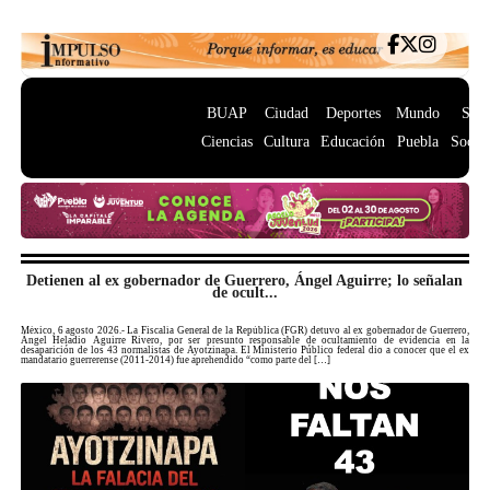
BUAP
Ciudad
Deportes
Mundo
Salu
Ciencias
Cultura
Educación
Puebla
Socie
Detienen al ex gobernador de Guerrero, Ángel Aguirre; lo señalan
de ocult...
México, 6 agosto 2026.- La Fiscalía General de la República (FGR) detuvo al ex gobernador de Guerrero,
Ángel Heladio Aguirre Rivero, por ser presunto responsable de ocultamiento de evidencia en la
desaparición de los 43 normalistas de Ayotzinapa. El Ministerio Público federal dio a conocer que el ex
mandatario guerrerense (2011-2014) fue aprehendido “como parte del […]