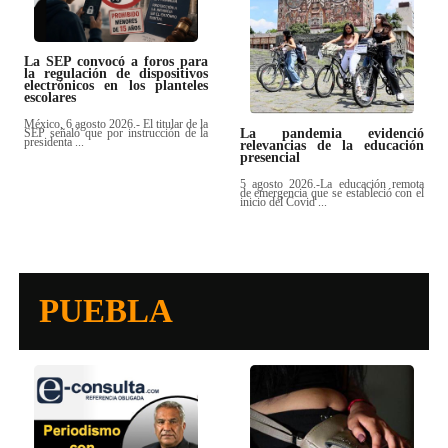
La SEP convocó a foros para
la regulación de dispositivos
electrónicos en los planteles
escolares
México, 6 agosto 2026.- El titular de la
La pandemia evidenció
SEP señaló que por instrucción de la
presidenta ...
relevancias de la educación
presencial
5 agosto 2026.-La educación remota
de emergencia que se estableció con el
inicio del Covid ...
PUEBLA