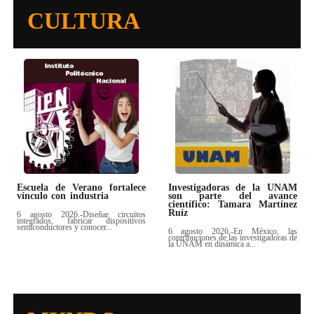
CULTURA
Escuela de Verano fortalece
Investigadoras de la UNAM
vínculo con industria
son parte del avance
científico: Tamara Martínez
Ruíz
6 agosto 2026.-Diseñar circuitos
integrados, fabricar dispositivos
semiconductores y conocer...
6 agosto 2026.-En México, las
contribuciones de las investigadoras de
la UNAM en dinámica a...