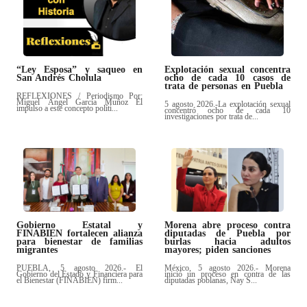
“Ley Esposa” y saqueo en
Explotación sexual concentra
San Andrés Cholula
ocho de cada 10 casos de
trata de personas en Puebla
REFLEXIONES / Periodismo Por:
Miguel Ángel García Muñoz El
5 agosto 2026.-La explotación sexual
impulso a este concepto políti...
concentró ocho de cada 10
investigaciones por trata de...
Gobierno Estatal y
Morena abre proceso contra
FINABIEN fortalecen alianza
diputadas de Puebla por
para bienestar de familias
burlas hacia adultos
migrantes
mayores; piden sanciones
PUEBLA, 5 agosto 2026.- El
México, 5 agosto 2026.- Morena
Gobierno del Estado y Financiera para
inició un proceso en contra de las
el Bienestar (FINABIEN) firm...
diputadas poblanas, Nay S...