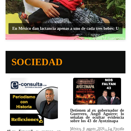
En México dan lactancia apenas a uno de cada tres bebés: U
SOCIEDAD
Detienen al ex gobernador de
Guerrero, Ángel Aguirre; lo
señalan de ocultar evidencia
sobre los 43 de Ayotzinapa
México, 6 agosto 2026.- La Fiscalía