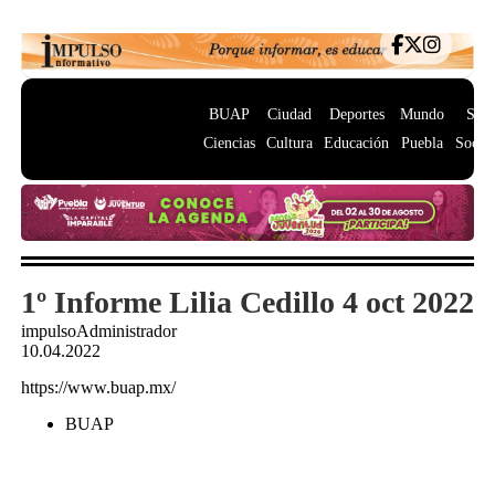
BUAP
Ciudad
Deportes
Mundo
Salu
Ciencias
Cultura
Educación
Puebla
Socie
1º Informe Lilia Cedillo 4 oct 2022
impulsoAdministrador
10.04.2022
https://www.buap.mx/
BUAP