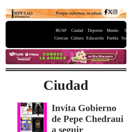
BUAP
Ciudad
Deportes
Mundo
Salu
Ciencias
Cultura
Educación
Puebla
Socie
Ciudad
Invita Gobierno
de Pepe Chedraui
a seguir