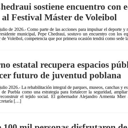
hedraui sostiene encuentro con 
al Festival Máster de Voleibol
julio de 2026.- Como parte de las acciones para impulsar el deporte y re
residente municipal, Pepe Chedraui, sostuvo un encuentro con los eq
r de Voleibol, competencia que por primera ocasión tendrá como sede l
no estatal recupera espacios púb
ecer futuro de juventud poblana
io 2026.- La rehabilitación integral de parques, museos, canchas y esp
 de Puebla como una estrategia para fortalecer la seguridad, ampliar
reconstruir el tejido social. El gobernador Alejandro Armenta Mier 
cretaría […]
 100 mil personas disfrutaron de 