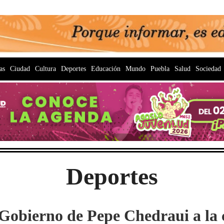
as
Ciudad
Cultura
Deportes
Educación
Mundo
Puebla
Salud
Sociedad
Deportes
 Gobierno de Pepe Chedraui a la