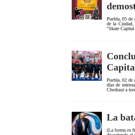
demost
Puebla, 05 de 
de la Ciudad, 
“Skate Capital
Conclu
Capita
Puebla, 02 de 
días de intens
Chedraui a tra
La bat
(La forma es f
discutiendo el