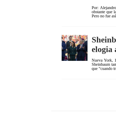
Por: Alejandr
obstante que l
Pero no fue así
Sheinb
elogia
Nueva York, 1
Sheinbaum tamb
que “cuando tr
Paginación
de
entradas