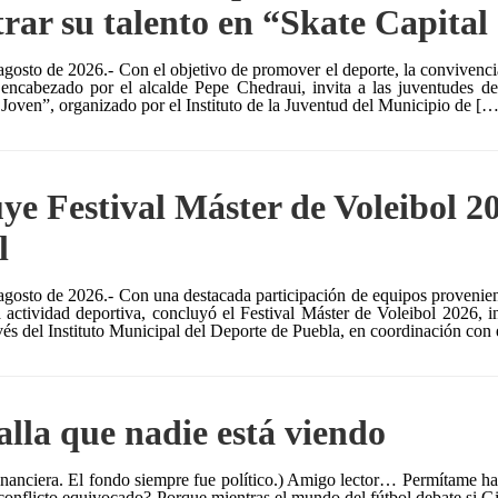
rar su talento en “Skate Capital
agosto de 2026.- Con el objetivo de promover el deporte, la convivencia
encabezado por el alcalde Pepe Chedraui, invita a las juventudes de
 Joven”, organizado por el Instituto de la Juventud del Municipio de […
ye Festival Máster de Voleibol 2
l
agosto de 2026.- Con una destacada participación de equipos proveniente
a actividad deportiva, concluyó el Festival Máster de Voleibol 2026, i
vés del Instituto Municipal del Deporte de Puebla, en coordinación con
alla que nadie está viendo
inanciera. El fondo siempre fue político.) Amigo lector… Permítame ha
 conflicto equivocado? Porque mientras el mundo del fútbol debate si G