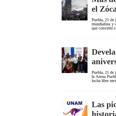
el Zóc
Puebla, 21 de 
mundialista y 
que convirtió 
Devela
aniver
Puebla, 21 de 
la Arena Puebl
lucha libre me
Las pio
histori