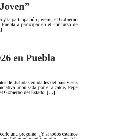
 Joven”
 y la participación juvenil, el Gobierno
 Puebla a participar en el concurso de
]
026 en Puebla
s de distintas entidades del país y seis
niciativa impulsada por el alcalde, Pepe
 el Gobierno del Estado. […]
cerle una pregunta. ¿Y si todos estamos
ianni Infantino ganó o perdió… quizá la