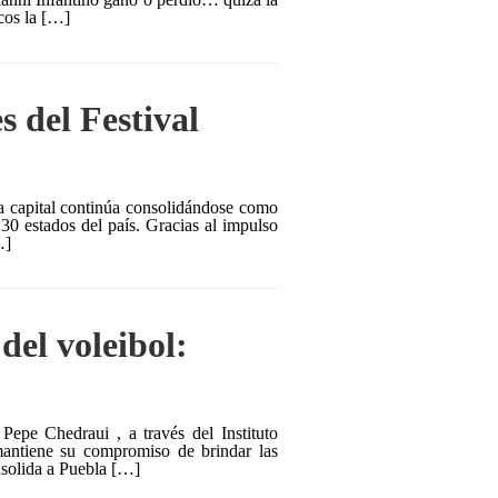
ocos la […]
s del Festival
la capital continúa consolidándose como
 30 estados del país. Gracias al impulso
…]
del voleibol:
epe Chedraui , a través del Instituto
antiene su compromiso de brindar las
nsolida a Puebla […]