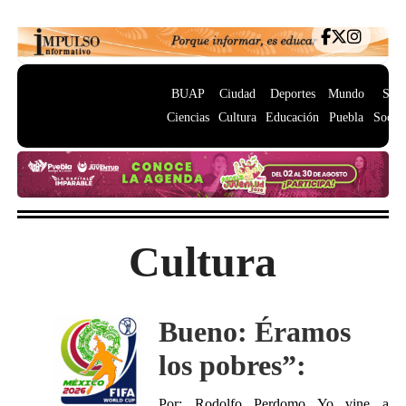
BUAP
Ciudad
Deportes
Mundo
Salu
Ciencias
Cultura
Educación
Puebla
Socie
Cultura
Bueno: Éramos
los pobres”:
Por: Rodolfo Perdomo Yo vine a