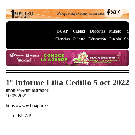
BUAP
Ciudad
Deportes
Mundo
Salu
Ciencias
Cultura
Educación
Puebla
Socie
1º Informe Lilia Cedillo 5 oct 2022
impulsoAdministrador
10.05.2022
https://www.buap.mx/
BUAP