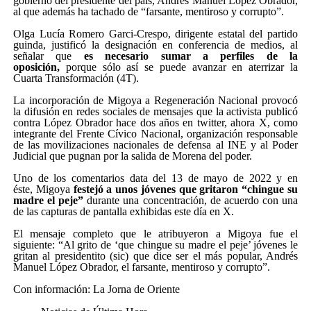
gobierno del presidente del país, Andrés Manuel López Obrador,
al que además ha tachado de “farsante, mentiroso y corrupto”.
Olga Lucía Romero Garci-Crespo, dirigente estatal del partido
guinda, justificó la designación en conferencia de medios, al
señalar que
es necesario sumar a perfiles de la
oposición,
porque sólo así se puede avanzar en aterrizar la
Cuarta Transformación (4T).
La incorporación de Migoya a Regeneración Nacional provocó
la difusión en redes sociales de mensajes que la activista publicó
contra López Obrador hace dos años en twitter, ahora X, como
integrante del Frente Cívico Nacional, organización responsable
de las movilizaciones nacionales de defensa al INE y al Poder
Judicial que pugnan por la salida de Morena del poder.
Uno de los comentarios data del 13 de mayo de 2022 y en
éste, Migoya
festejó a unos jóvenes que gritaron “chingue su
madre el peje”
durante una concentración, de acuerdo con una
de las capturas de pantalla exhibidas este día en X.
El mensaje completo que le atribuyeron a Migoya fue el
siguiente: “Al grito de ‘que chingue su madre el peje’ jóvenes le
gritan al presidentito (sic) que dice ser el más popular, Andrés
Manuel López Obrador, el farsante, mentiroso y corrupto”.
Con información: La Jorna de Oriente