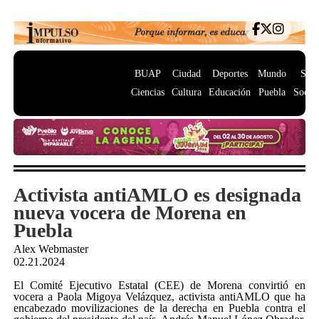
BUAP
Ciudad
Deportes
Mundo
Salu
Ciencias
Cultura
Educación
Puebla
Socie
Activista antiAMLO es designada
nueva vocera de Morena en
Puebla
Alex Webmaster
02.21.2024
El Comité Ejecutivo Estatal (CEE) de Morena convirtió en
vocera a Paola Migoya Velázquez, activista antiAMLO que ha
encabezado movilizaciones de la derecha en Puebla contra el