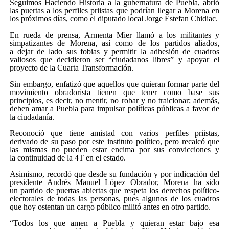
Seguimos Haciendo Historia a la gubernatura de Puebla, abrió
las puertas a los perfiles priistas que podrían llegar a Morena en
los próximos días, como el diputado local Jorge Estefan Chidiac.
En rueda de prensa, Armenta Mier llamó a los militantes y
simpatizantes de Morena, así como de los partidos aliados,
a dejar de lado sus fobias y permitir la adhesión de cuadros
valiosos que decidieron ser “ciudadanos libres” y apoyar el
proyecto de la Cuarta Transformación.
Sin embargo, enfatizó que aquellos que quieran formar parte del
movimiento obradorista tienen que tener como base sus
principios, es decir, no mentir, no robar y no traicionar; además,
deben amar a Puebla para impulsar políticas públicas a favor de
la ciudadanía.
Reconoció que tiene amistad con varios perfiles priistas,
derivado de su paso por este instituto político, pero recalcó que
las mismas no pueden estar encima por sus convicciones y
la continuidad de la 4T en el estado.
Asimismo, recordó que desde su fundación y por indicación del
presidente Andrés Manuel López Obrador, Morena ha sido
un partido de puertas abiertas que respeta los derechos político-
electorales de todas las personas, pues algunos de los cuadros
que hoy ostentan un cargo público militó antes en otro partido.
“Todos los que amen a Puebla y quieran estar bajo esa