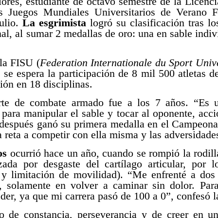
es, estudiante de octavo semestre de la Licenci
s Juegos Mundiales Universitarios de Verano F
ulio.
La esgrimista
logró su clasificación tras lo
al, al sumar 2 medallas de oro: una en sable indivi
la FISU (
Federation Internationale du Sport Unive
se espera la participación de 8 mil 500 atletas d
ión en 18 disciplinas.
rte de combate armado fue a los 7 años. “Es u
 para manipular el sable y tocar al oponente, acc
después ganó su primera medalla en el Campeona
a reta a competir con ella misma y las adversidade
os
ocurrió hace un año, cuando se rompió la rodill
izada por desgaste del cartílago articular, por 
 y limitación de movilidad). “Me enfrenté a dos
o, solamente en volver a caminar sin dolor. Par
er, ya que mi carrera pasó de 100 a 0”, confesó 
o de constancia, perseverancia y de creer en u