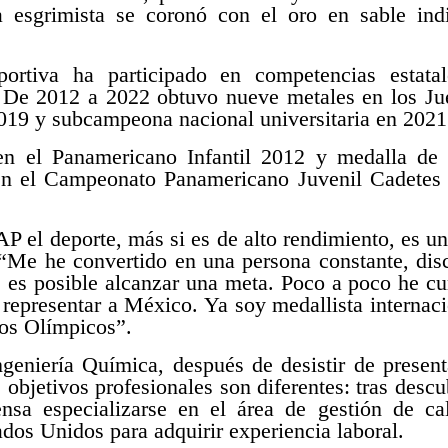
la esgrimista se coronó con el oro en sable ind
portiva ha participado en competencias estat
. De 2012 a 2022 obtuvo nueve metales en los
 2019 y subcampeona nacional universitaria en 2021
 en el Panamericano Infantil 2012 y medalla de 
 en el Campeonato Panamericano Juvenil Cadetes
P el deporte, más si es de alto rendimiento, es un
 “Me he convertido en una persona constante, dis
e es posible alcanzar una meta. Poco a poco he c
 representar a México. Ya soy medallista internaci
gos Olímpicos”.
ngeniería Química, después de desistir de prese
objetivos profesionales son diferentes: tras descub
iensa especializarse en el área de gestión de ca
ados Unidos para adquirir experiencia laboral.