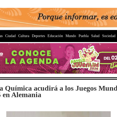
as
Ciudad
Cultura
Deportes
Educación
Mundo
Puebla
Salud
Sociedad
a Química acudirá a los Juegos Mundi
5 en Alemania