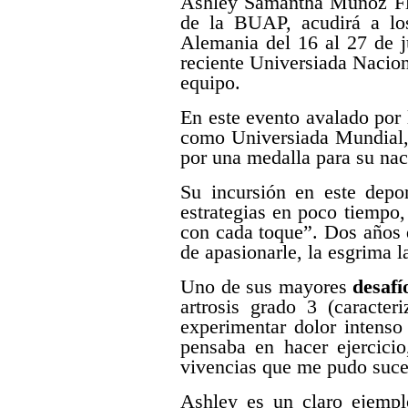
Ashley Samantha Muñoz Flor
de la BUAP, acudirá a lo
Alemania del 16 al 27 de j
reciente Universiada Nacion
equipo.
En este evento avalado por 
como Universiada Mundial, 
por una medalla para su nac
Su incursión en este depo
estrategias en poco tiempo,
con cada toque”. Dos años 
de apasionarle, la esgrima l
Uno de sus mayores
desafí
artrosis grado 3 (caracter
experimentar dolor intenso
pensaba en hacer ejercici
vivencias que me pudo suced
Ashley es un claro ejempl