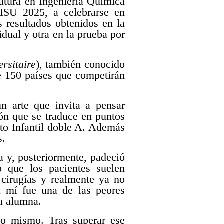
atura en Ingeniería Química
ISU 2025, a celebrarse en
s resultados obtenidos en la
dual y otra en la prueba por
rsitaire
), también conocido
e 150 países que competirán
n arte que invita a pensar
ión que se traduce en puntos
to Infantil doble A. Además
s.
a y, posteriormente, padeció
lo que los pacientes suelen
 cirugías y realmente ya no
a mí fue una de las peores
la alumna.
no mismo. Tras superar ese