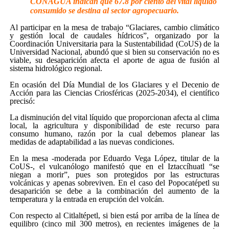
CONAGUA indican que 67.8 por ciento del vital líquido
consumido se destina al sector agropecuario.
Al participar en la mesa de trabajo “Glaciares, cambio climático
y gestión local de caudales hídricos”, organizado por la
Coordinación Universitaria para la Sustentabilidad (CoUS) de la
Universidad Nacional, abundó que si bien su conservación no es
viable, su desaparición afecta el aporte de agua de fusión al
sistema hidrológico regional.
En ocasión del Día Mundial de los Glaciares y el Decenio de
Acción para las Ciencias Criosféricas (2025-2034), el científico
precisó:
La disminución del vital líquido que proporcionan afecta al clima
local, la agricultura y disponibilidad de este recurso para
consumo humano, razón por la cual debemos planear las
medidas de adaptabilidad a las nuevas condiciones.
En la mesa -moderada por Eduardo Vega López, titular de la
CoUS-, el vulcanólogo manifestó que en el Iztaccíhuatl “se
niegan a morir”, pues son protegidos por las estructuras
volcánicas y apenas sobreviven. En el caso del Popocatépetl su
desaparición se debe a la combinación del aumento de la
temperatura y la entrada en erupción del volcán.
Con respecto al Citlaltépetl, si bien está por arriba de la línea de
equilibro (cinco mil 300 metros), en recientes imágenes de la