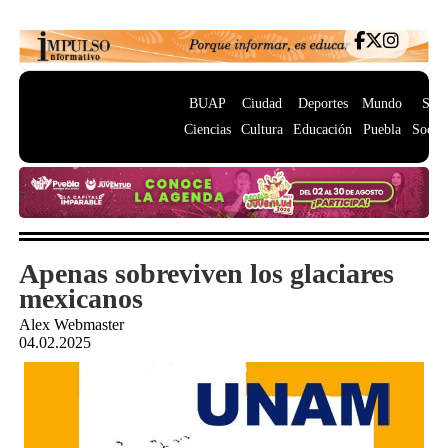
BUAP
Ciudad
Deportes
Mundo
Salu
Ciencias
Cultura
Educación
Puebla
Socie
Apenas sobreviven los glaciares
mexicanos
Alex Webmaster
04.02.2025