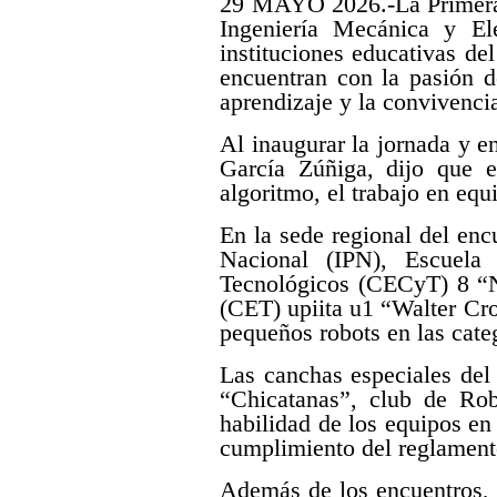
29 MAYO 2026.-La Primera C
Ingeniería Mecánica y El
instituciones educativas de
encuentran con la pasión d
aprendizaje y la convivenci
Al inaugurar la jornada y e
García Zúñiga, dijo que e
algoritmo, el trabajo en equ
En la sede regional del enc
Nacional (IPN), Escuela
Tecnológicos (CECyT) 8 “N
(CET) upiita u1 “Walter Cr
pequeños robots en las cate
Las canchas especiales del
“Chicatanas”, club de Rob
habilidad de los equipos en 
cumplimiento del reglament
Además de los encuentros, 