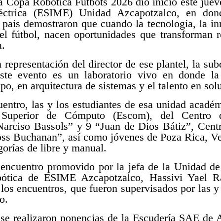
opa Robótica Futbots 2026 dio inicio este jueve
éctrica (ESIME) Unidad Azcapotzalco, en dond
l país demostraron que cuando la tecnología, la in
el fútbol, nacen oportunidades que transforman 
a.
n representación del director de ese plantel, la s
ste evento es un laboratorio vivo en donde la 
ipo, en arquitectura de sistemas y el talento en sol
uentro, las y los estudiantes de esa unidad académi
 Superior de Cómputo (Escom), del Centro d
arciso Bassols” y 9 “Juan de Dios Bátiz”, Centr
oss Buchanan”, así como jóvenes de Poza Rica, Ver
gorías de libre y manual.
 encuentro promovido por la jefa de la Unidad de
ótica de ESIME Azcapotzalco, Hassivi Yael Ra
los encuentros, que fueron supervisados por las y l
o.
se realizaron ponencias de la Escudería SAE de