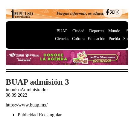
BUAP
Ciudad
Deportes
Mundo
Salu
Ciencias
Cultura
Educación
Puebla
Socie
BUAP admisión 3
impulsoAdministrador
08.09.2022
https://www.buap.mx/
Publicidad Rectangular