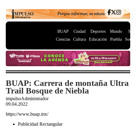
BUAP
Ciudad
Deportes
Mundo
Salu
Ciencias
Cultura
Educación
Puebla
Socie
BUAP: Carrera de montaña Ultra
Trail Bosque de Niebla
impulsoAdministrador
09.04.2022
https://www.buap.mx/
Publicidad Rectangular