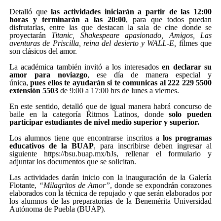
Detalló que
las actividades iniciarán a partir de las 12:00
horas y terminarán a las 20:00
, para que todos puedan
disfrutarlas, entre las que destacan la sala de cine donde se
proyectarán
Titanic, Shakespeare apasionado, Amigos, Las
aventuras de Priscilla, reina del desierto y WALL-E,
filmes que
son clásicos del amor.
La académica también invitó a los interesados
en declarar su
amor para noviazgo
, ese día de manera especial y
única,
pues ellos te ayudarán si te comunicas al 222 229 5500
extensión 5503
de 9:00 a 17:00 hrs de lunes a viernes.
En este sentido, detalló que de igual manera habrá concurso de
baile en la categoría Ritmos Latinos, donde
solo pueden
participar estudiantes de nivel medio superior y superior.
Los alumnos tiene que encontrarse inscritos a
los programas
educativos de la BUAP
, para inscribirse deben ingresar al
siguiente
https://bsu.buap.mx/bJs
, rellenar el formulario y
adjuntar los documentos que se solicitan.
Las actividades darán inicio con la inauguración de la Galería
Flotante,
“Milagritos de Amor”
, donde se expondrán corazones
elaborados con la técnica de repujado y que serán elaborados por
los alumnos de las preparatorias de la Benemérita Universidad
Autónoma de Puebla (BUAP).