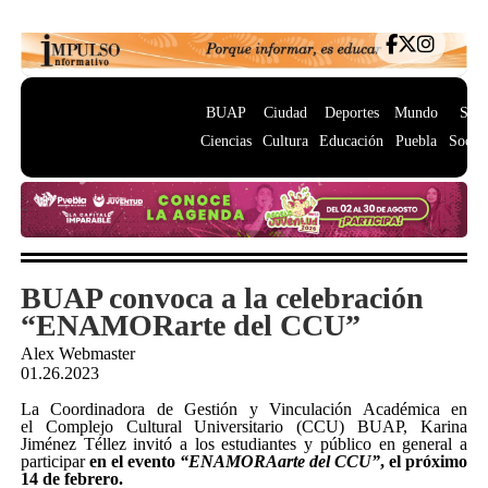
BUAP
Ciudad
Deportes
Mundo
Salu
Ciencias
Cultura
Educación
Puebla
Socie
BUAP convoca a la celebración
“ENAMORarte del CCU”
Alex Webmaster
01.26.2023
La Coordinadora de Gestión y Vinculación Académica en
el Complejo Cultural Universitario (CCU) BUAP, Karina
Jiménez Téllez invitó a los estudiantes y público en general a
participar
en el evento
“ENAMORAarte del CCU”
, el próximo
14 de febrero.