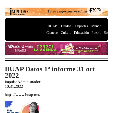
BUAP
Ciudad
Deportes
Mundo
Salu
Ciencias
Cultura
Educación
Puebla
Socie
BUAP Datos 1º informe 31 oct
2022
impulsoAdministrador
10.31.2022
https://www.buap.mx/