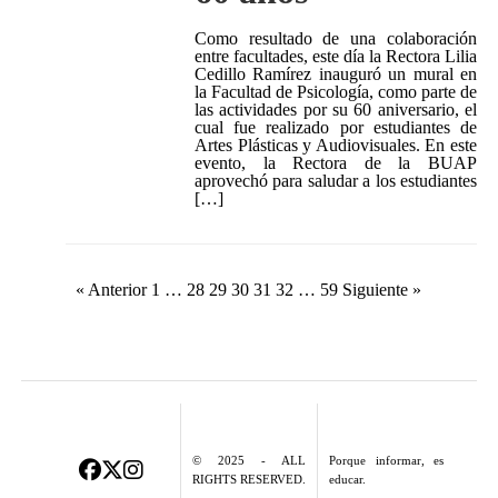
Como resultado de una colaboración
entre facultades, este día la Rectora Lilia
Cedillo Ramírez inauguró un mural en
la Facultad de Psicología, como parte de
las actividades por su 60 aniversario, el
cual fue realizado por estudiantes de
Artes Plásticas y Audiovisuales. En este
evento, la Rectora de la BUAP
aprovechó para saludar a los estudiantes
[…]
Paginación
« Anterior
1
…
28
29
30
31
32
…
59
Siguiente »
de
entradas
© 2025 - ALL
Porque informar, es
RIGHTS RESERVED.
educar.