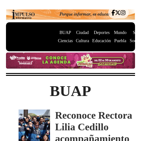
BUAP
Ciudad
Deportes
Mundo
Salu
Ciencias
Cultura
Educación
Puebla
Socie
BUAP
Reconoce Rectora
Lilia Cedillo
acompañamiento