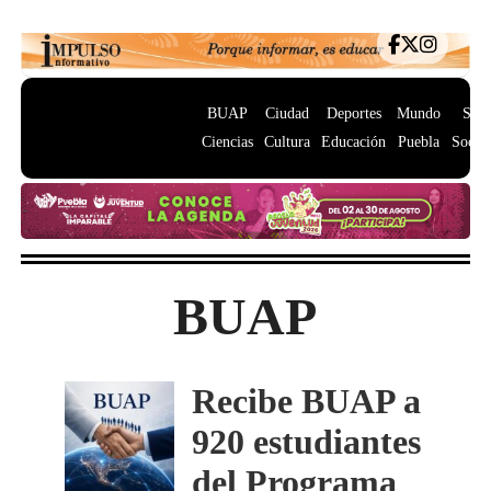
BUAP
Ciudad
Deportes
Mundo
Salu
Ciencias
Cultura
Educación
Puebla
Socie
BUAP
Recibe BUAP a
920 estudiantes
del Programa