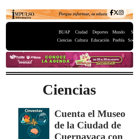
BUAP
Ciudad
Deportes
Mundo
Salu
Ciencias
Cultura
Educación
Puebla
Socie
Ciencias
Cuenta el Museo
de la Ciudad de
Cuernavaca con