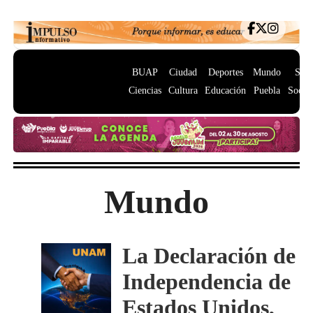
BUAP
Ciudad
Deportes
Mundo
Salu
Ciencias
Cultura
Educación
Puebla
Socie
Mundo
La Declaración de
Independencia de
Estados Unidos,