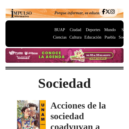
BUAP
Ciudad
Deportes
Mundo
Salu
Ciencias
Cultura
Educación
Puebla
Socie
Sociedad
Acciones de la
sociedad
coadyuvan a