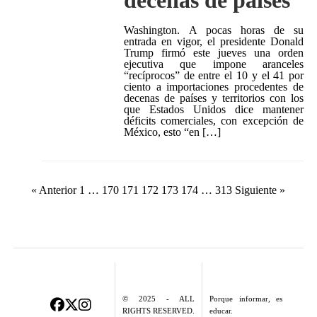
decenas de países
Washington. A pocas horas de su
entrada en vigor, el presidente Donald
Trump firmó este jueves una orden
ejecutiva que impone aranceles
“recíprocos” de entre el 10 y el 41 por
ciento a importaciones procedentes de
decenas de países y territorios con los
que Estados Unidos dice mantener
déficits comerciales, con excepción de
México, esto “en […]
Paginación
« Anterior
1
…
170
171
172
173
174
…
313
Siguiente »
de
entradas
© 2025 - ALL
Porque informar, es
RIGHTS RESERVED.
educar.