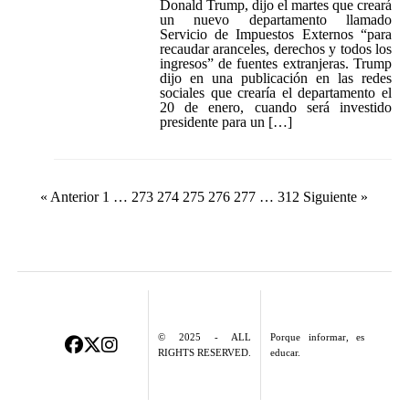
Donald Trump, dijo el martes que creará
un nuevo departamento llamado
Servicio de Impuestos Externos “para
recaudar aranceles, derechos y todos los
ingresos” de fuentes extranjeras. Trump
dijo en una publicación en las redes
sociales que crearía el departamento el
20 de enero, cuando será investido
presidente para un […]
Paginación
« Anterior
1
…
273
274
275
276
277
…
312
Siguiente »
de
entradas
© 2025 - ALL
Porque informar, es
RIGHTS RESERVED.
educar.