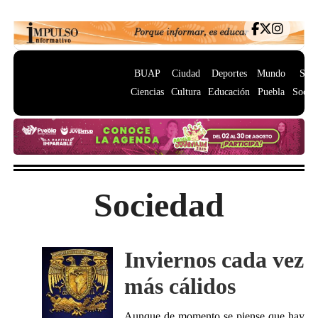
BUAP
Ciudad
Deportes
Mundo
Salu
Ciencias
Cultura
Educación
Puebla
Socie
Sociedad
Inviernos cada vez
más cálidos
Aunque de momento se piense que hay