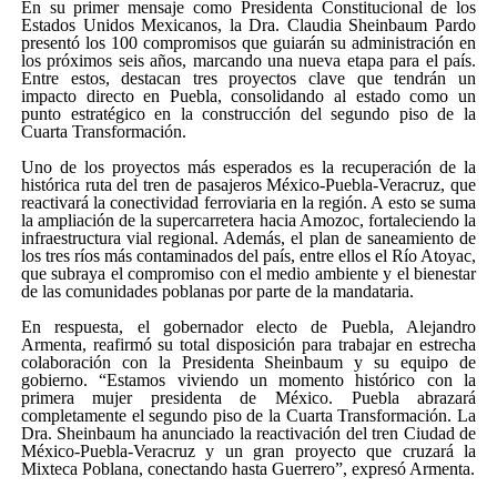
En su primer mensaje como Presidenta Constitucional de los
Estados Unidos Mexicanos, la Dra. Claudia Sheinbaum Pardo
presentó los 100 compromisos que guiarán su administración en
los próximos seis años, marcando una nueva etapa para el país.
Entre estos, destacan tres proyectos clave que tendrán un
impacto directo en Puebla, consolidando al estado como un
punto estratégico en la construcción del segundo piso de la
Cuarta Transformación.
Uno de los proyectos más esperados es la recuperación de la
histórica ruta del tren de pasajeros México-Puebla-Veracruz, que
reactivará la conectividad ferroviaria en la región. A esto se suma
la ampliación de la supercarretera hacia Amozoc, fortaleciendo la
infraestructura vial regional. Además, el plan de saneamiento de
los tres ríos más contaminados del país, entre ellos el Río Atoyac,
que subraya el compromiso con el medio ambiente y el bienestar
de las comunidades poblanas por parte de la mandataria.
En respuesta, el gobernador electo de Puebla, Alejandro
Armenta, reafirmó su total disposición para trabajar en estrecha
colaboración con la Presidenta Sheinbaum y su equipo de
gobierno. “Estamos viviendo un momento histórico con la
primera mujer presidenta de México. Puebla abrazará
completamente el segundo piso de la Cuarta Transformación. La
Dra. Sheinbaum ha anunciado la reactivación del tren Ciudad de
México-Puebla-Veracruz y un gran proyecto que cruzará la
Mixteca Poblana, conectando hasta Guerrero”, expresó Armenta.