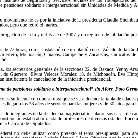
l Instituto de Seguridad y Servicios Sociales de los Trabajadores de
 de pensiones solidario e intergeneracional sin Unidades de Medida y 
 movimiento no es por la iniciativa de la presidenta Claudia Sheinbaum
os, pero que retiró el martes.
brogación de la Ley del Issste de 2007 y un régimen de jubilación por 
s de 72 horas, con la instalación de un plantón en el Zócalo de la Ci
 Guerrero, Michoacán, Chiapas, Campeche y Zacatecas, sindicatos de t
lino.
a, los secretarios generales de la secciones 22, de Oaxaca, Yenny Ara
 de Guerrero, Elvira Veleces Morales; 18, de Michoacán, Eva Hinojos
 insuficiente la cancelación de la iniciativa presidencial.
ema de pensiones solidario e intergeneracional” sin Afore. Foto Ge
es suficiente con que se diga que se va a detener la tabla de edades pa
es llegar a los 28 años de servicio para las mujeres y de 30 años para 
os de integrantes de la disidencia magisterial instalaron sus casas de c
Constitución estaba abarrotada de profesores de diversos estados. Poco a
 de la Cámara de Diputados.
federal no debe utilizar como pretexto el tema presupuestal para a