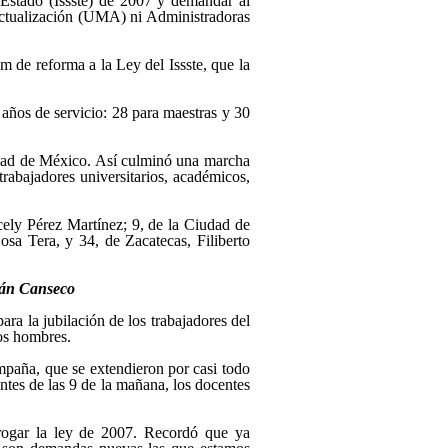
l Estado (Issste) de 2007 y demandar al
Actualización (UMA) ni Administradoras
 de reforma a la Ley del Issste, que la
años de servicio: 28 para maestras y 30
udad de México. Así culminó una marcha
rabajadores universitarios, académicos,
cely Pérez Martínez; 9, de la Ciudad de
a Tera, y 34, de Zacatecas, Filiberto
rmán Canseco
ra la jubilación de los trabajadores del
los hombres.
ampaña, que se extendieron por casi todo
ntes de las 9 de la mañana, los docentes
brogar la ley de 2007. Recordó que ya