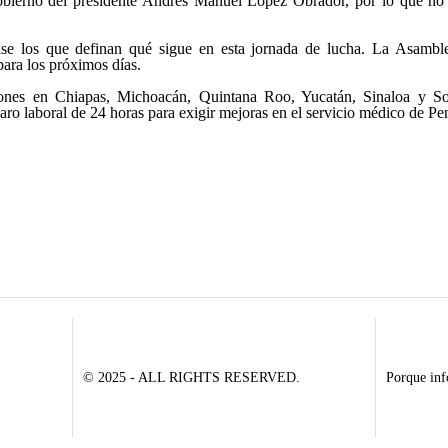
 gobierno del presidente Andrés Manuel López Obrador, por lo que n
se los que definan qué sigue en esta jornada de lucha. La Asambl
para los próximos días.
nes en Chiapas, Michoacán, Quintana Roo, Yucatán, Sinaloa y So
o laboral de 24 horas para exigir mejoras en el servicio médico de Pen
© 2025 - ALL RIGHTS RESERVED.
Porque inf