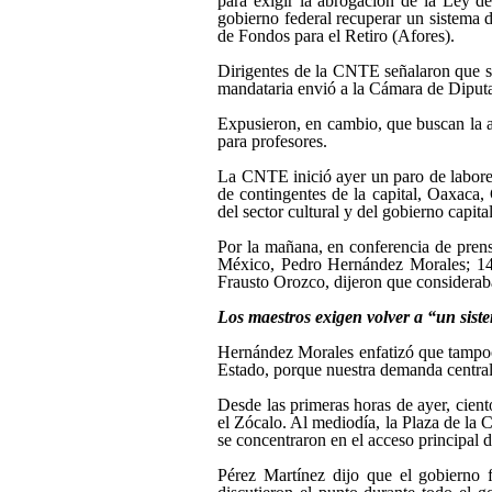
para exigir la abrogación de la Ley de
gobierno federal recuperar un sistema
de Fondos para el Retiro (Afores).
Dirigentes de la CNTE señalaron que su
mandataria envió a la Cámara de Diputad
Expusieron, en cambio, que buscan la a
para profesores.
La CNTE inició ayer un paro de labore
de contingentes de la capital, Oaxaca,
del sector cultural y del gobierno capita
Por la mañana, en conferencia de prens
México, Pedro Hernández Morales; 14,
Frausto Orozco, dijeron que consideraban
Los maestros exigen volver a “un sist
Hernández Morales enfatizó que tampoco 
Estado, porque nuestra demanda central 
Desde las primeras horas de ayer, cient
el Zócalo. Al mediodía, la Plaza de la 
se concentraron en el acceso principal
Pérez Martínez dijo que el gobierno 