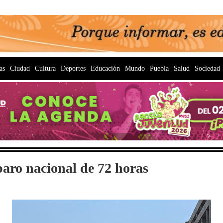
as
Ciudad
Cultura
Deportes
Educación
Mundo
Puebla
Salud
Sociedad
ro nacional de 72 horas