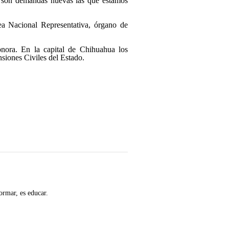
o son demandas nuevas las que estamos
ea Nacional Representativa, órgano de
nora. En la capital de Chihuahua los
siones Civiles del Estado.
ormar, es educar.