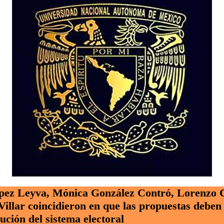
ez Leyva, Mónica González Contró, Lorenzo C
llar coincidieron en que las propuestas deben 
ución del sistema electoral