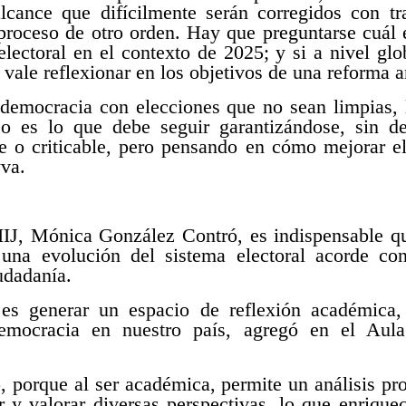
cance que difícilmente serán corregidos con tra
proceso de otro orden. Hay que preguntarse cuál 
electoral en el contexto de 2025; y si a nivel gl
 vale reflexionar en los objetivos de una reforma a
emocracia con elecciones que no sean limpias, 
Eso es lo que debe seguir garantizándose, sin d
ble o criticable, pero pensando en cómo mejorar e
yva.
 IIJ, Mónica González Contró, es indispensable q
e una evolución del sistema electoral acorde co
udadanía.
 es generar un espacio de reflexión académica,
mocracia en nuestro país, agregó en el Aula
, porque al ser académica, permite un análisis prof
er y valorar diversas perspectivas, lo que enriqu