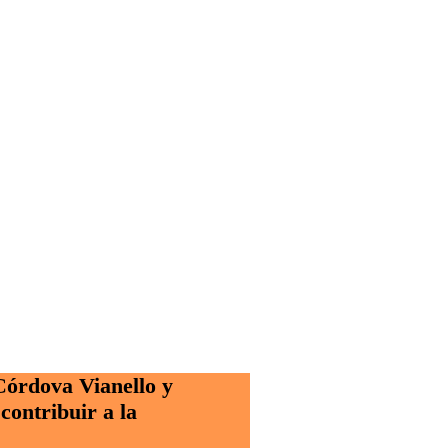
órdova Vianello y
contribuir a la