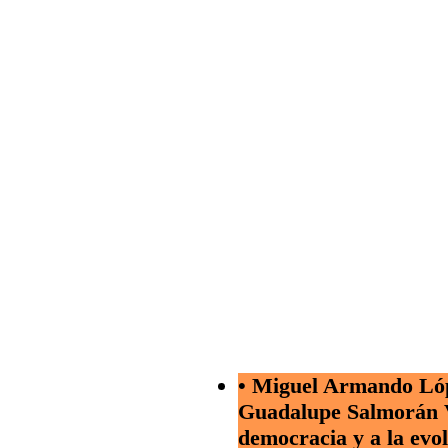
• Miguel Armando Lóp
Guadalupe Salmorán Vi
democracia y a la evol