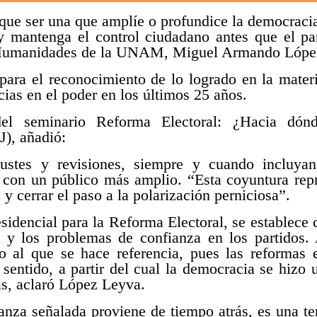
 que ser una que amplíe o profundice la democraci
y mantenga el control ciudadano antes que el par
e Humanidades de la UNAM, Miguel Armando Lópe
para el reconocimiento de lo logrado en la materi
ncias en el poder en los últimos 25 años.
el seminario Reforma Electoral: ¿Hacia dónd
J), añadió:
ustes y revisiones, siempre y cuando incluya
on un público más amplio. “Esta coyuntura repr
 y cerrar el paso a la polarización perniciosa”.
sidencial para la Reforma Electoral, se establece
y los problemas de confianza en los partidos. 
o al que se hace referencia, pues las reformas e
sentido, a partir del cual la democracia se hizo 
as, aclaró López Leyva.
ianza señalada proviene de tiempo atrás, es una t