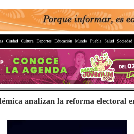
as
Ciudad
Cultura
Deportes
Educación
Mundo
Puebla
Salud
Sociedad
démica analizan la reforma electoral