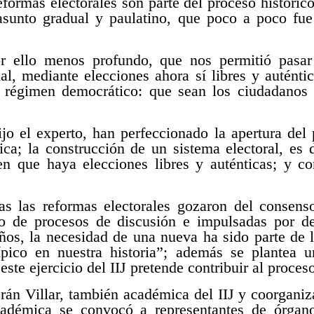
eformas electorales son parte del proceso históric
asunto gradual y paulatino, que poco a poco fu
r ello menos profundo, que nos permitió pasa
l, mediante elecciones ahora sí libres y auténtic
o régimen democrático: que sean los ciudadanos 
ijo el experto, han perfeccionado la apertura del
ica; la construcción de un sistema electoral, es d
n que haya elecciones libres y auténticas; y c
 las reformas electorales gozaron del consenso
ado de procesos de discusión e impulsadas por 
años, la necesidad de una nueva ha sido parte de 
ípico en nuestra historia”; además se plantea 
este ejercicio del IIJ pretende contribuir al proces
án Villar, también académica del IIJ y coorganiz
cadémica se convocó a representantes de órganos