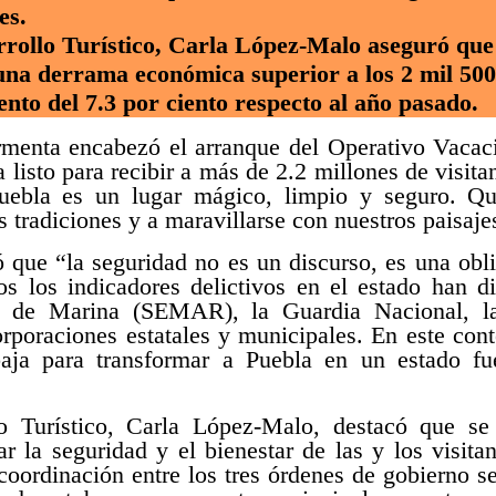
es.
rrollo Turístico, Carla López-Malo aseguró qu
una derrama económica superior a los 2 mil 500 
nto del 7.3 por ciento respecto al año pasado.
rmenta encabezó el arranque del Operativo Vacac
a listo para recibir a más de 2.2 millones de visit
Puebla es un lugar mágico, limpio y seguro. Q
s tradiciones y a maravillarse con nuestros paisaje
que “la seguridad no es un discurso, es una obli
os los indicadores delictivos en el estado han di
ía de Marina (SEMAR), la Guardia Nacional, la
rporaciones estatales y municipales. En este con
baja para transformar a Puebla en un estado fue
lo Turístico, Carla López-Malo, destacó que se
ar la seguridad y el bienestar de las y los visita
oordinación entre los tres órdenes de gobierno se 