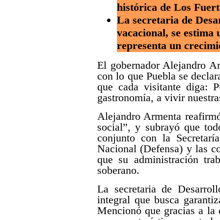
histórica de Los Fuert
La secretaria de Desa
vacacional, se estima 
representa un crecimie
El gobernador Alejandro A
con lo que Puebla se declar
que cada visitante diga: 
gastronomía, a vivir nuestra
Alejandro Armenta reafirmó 
social”, y subrayó que tod
conjunto con la Secretar
Nacional (Defensa) y las co
que su administración tra
soberano.
La secretaria de Desarrol
integral que busca garantiz
Mencionó que gracias a la c