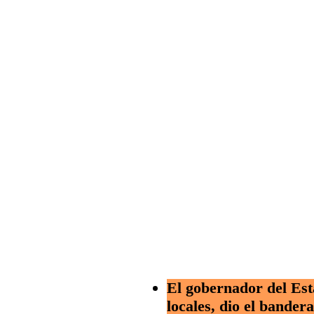
El gobernador del Est
locales, dio el bander