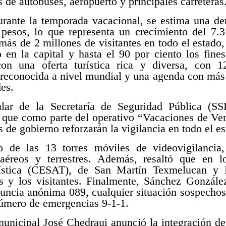
es de autobuses, aeropuerto y principales carreteras
rante la temporada vacacional, se estima una de
pesos, lo que representa un crecimiento del 7.3
 más de 2 millones de visitantes en todo el estado
 en la capital y hasta el 90 por ciento los fin
on una oferta turística rica y diversa, con 
 reconocida a nivel mundial y una agenda con más 
des.
ular de la Secretaría de Seguridad Pública (SS
que como parte del operativo “Vacaciones de Ve
s de gobierno reforzarán la vigilancia en todo el es
 de las 13 torres móviles de videovigilancia
 aéreos y terrestres. Además, resaltó que en l
ística (CESAT), de San Martín Texmelucan y Pu
as y los visitantes. Finalmente, Sánchez Gonzále
enuncia anónima 089, cualquier situación sospechosa
número de emergencias 9-1-1.
 municipal José Chedraui anunció la integración de