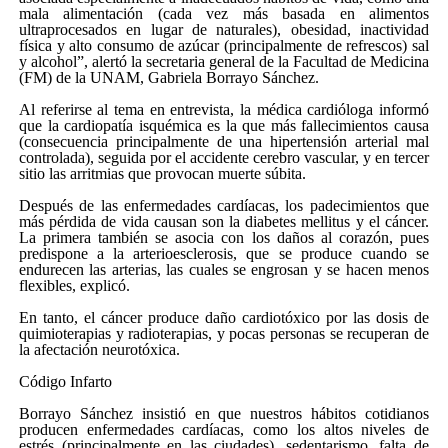
mala alimentación (cada vez más basada en alimentos
ultraprocesados en lugar de naturales), obesidad, inactividad
física y alto consumo de azúcar (principalmente de refrescos) sal
y alcohol”, alertó la secretaria general de la Facultad de Medicina
(FM) de la UNAM, Gabriela Borrayo Sánchez.
Al referirse al tema en entrevista, la médica cardióloga informó
que la cardiopatía isquémica es la que más fallecimientos causa
(consecuencia principalmente de una hipertensión arterial mal
controlada), seguida por el accidente cerebro vascular, y en tercer
sitio las arritmias que provocan muerte súbita.
Después de las enfermedades cardíacas, los padecimientos que
más pérdida de vida causan son la diabetes mellitus y el cáncer.
La primera también se asocia con los daños al corazón, pues
predispone a la arterioesclerosis, que se produce cuando se
endurecen las arterias, las cuales se engrosan y se hacen menos
flexibles, explicó.
En tanto, el cáncer produce daño cardiotóxico por las dosis de
quimioterapias y radioterapias, y pocas personas se recuperan de
la afectación neurotóxica.
Código Infarto
Borrayo Sánchez insistió en que nuestros hábitos cotidianos
producen enfermedades cardíacas, como los altos niveles de
estrés (principalmente en las ciudades), sedentarismo, falta de