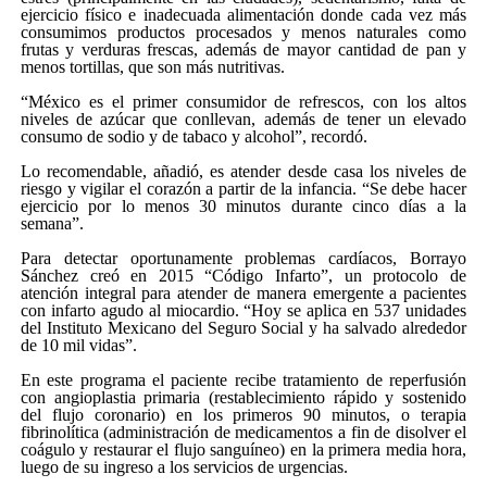
ejercicio físico e inadecuada alimentación donde cada vez más
consumimos productos procesados y menos naturales como
frutas y verduras frescas, además de mayor cantidad de pan y
menos tortillas, que son más nutritivas.
“México es el primer consumidor de refrescos, con los altos
niveles de azúcar que conllevan, además de tener un elevado
consumo de sodio y de tabaco y alcohol”, recordó.
Lo recomendable, añadió, es atender desde casa los niveles de
riesgo y vigilar el corazón a partir de la infancia. “Se debe hacer
ejercicio por lo menos 30 minutos durante cinco días a la
semana”.
Para detectar oportunamente problemas cardíacos, Borrayo
Sánchez creó en 2015 “Código Infarto”, un protocolo de
atención integral para atender de manera emergente a pacientes
con infarto agudo al miocardio. “Hoy se aplica en 537 unidades
del Instituto Mexicano del Seguro Social y ha salvado alrededor
de 10 mil vidas”.
En este programa el paciente recibe tratamiento de reperfusión
con angioplastia primaria (restablecimiento rápido y sostenido
del flujo coronario) en los primeros 90 minutos, o terapia
fibrinolítica (administración de medicamentos a fin de disolver el
coágulo y restaurar el flujo sanguíneo) en la primera media hora,
luego de su ingreso a los servicios de urgencias.