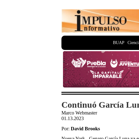
BUAP
Cienci
Continuó García Luna 
Marco Webmaster
01.13.2023
Por:
David Brooks
Nueva York., Genaro García Luna ya esc