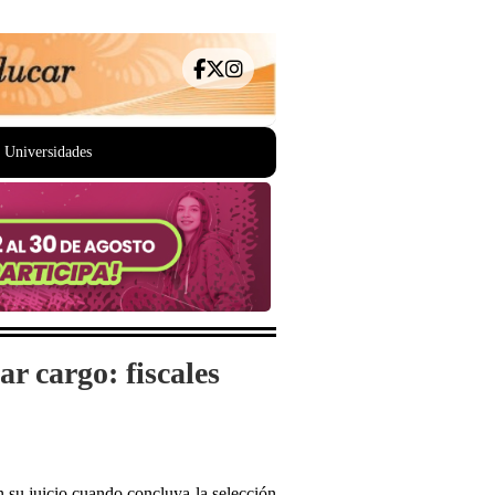
Universidades
r cargo: fiscales
 su juicio cuando concluya la selección