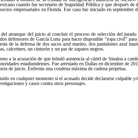
exicano cuando fue secretario de Seguridad Pública y que después de de
 socios empresariales en Florida. Ese caso fue iniciado en septiembre 
 del arranque del juicio al concluir el proceso de selección del jura
ados defensores de García Luna para hacer disponible
ropa civil
para 
puesta de la defensa de dos sacos azul marino, dos pantalones azul mar
tas, calcetines, un cinturón y un par de zapatos negros.
rno a la acusación de que brindó asistencia al cártel de Sinaloa a ca
 autoridades estadunidenses. Fue arrestado en Dallas en diciembre de 201
era de juicio. Enfrenta una condena máxima de cadena perpetua.
luido en cualquier momento si el acusado decide declararse culpable y/
estigaciones y casos contra otros personajes.