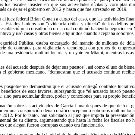
 los fiscales insisten en que sus actividades ilícitas y corruptas d
s de dejar el gobierno en 2012 y hasta que fue arrestado en 2019.
ta al juez federal Brian Cogan a cargo del caso, que las actividades fi
e a Estados Unidos son
evidencia crítica y directa
de los delitos po
stableció una consultoría con la cual continuó haciendo negocios en M
ntuvo y usó casas y otros bienes adquiridos cuando aceptaba sobornos d
Seguridad Pública, estaba encargado del manejo de millones de dól
 serie de contratos para vigilancia y tecnología con grupos de empre
de una residencia multimillonaria y un yate en Miami, mientras los a
des del acusado después de dejar sus puestos
, así como el uso de biene
n el gobierno mexicano,
demuestran que el acusado continuó recibie
des posgobierno demuestran que el acusado entregó contratos lucrativo
os beneficios de esos favores, subrayando que
el acusado buscó puesto
ley, sino para acumular dinero, poder y conexiones para su propio benefi
rmación sobre las actividades de García Luna después de que dejó el 
ar en una conspiración denarcotráfico aceptando sobornos multimillona
2012. Por lo tanto, han solicitado al juez que impida la presentación
ental de su cliente, argumentando que hasta la fecha los fiscales no 
es que alegan fueron corruptas cuando era funcionario.
resentado a nombre de la Unidad de Inteligencia Financiera de México 