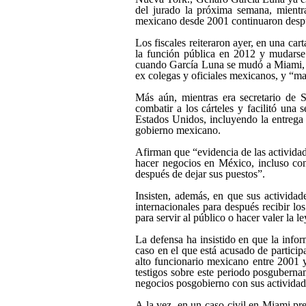
del jurado la próxima semana, mientras
mexicano desde 2001 continuaron despué
Los fiscales reiteraron ayer, en una car
la función pública en 2012 y mudars
cuando García Luna se mudó a Miami, e
ex colegas y oficiales mexicanos, y
ma
Más aún, mientras era secretario de 
combatir a los cárteles y facilitó una
Estados Unidos, incluyendo la entrega 
gobierno mexicano.
Afirman que
evidencia de las activida
hacer negocios en México, incluso co
después de dejar sus puestos
.
Insisten, además, en que sus activida
internacionales para después recibir l
para servir al público o hacer valer la 
La defensa ha insistido en que la info
caso en el que está acusado de particip
alto funcionario mexicano entre 2001 y 
testigos sobre este periodo posgubernam
negocios posgobierno con sus actividad
A la vez, en un caso civil en Miami p