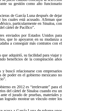
urante su gestión como alto funcionario
nancieras de García Luna después de dejar
r los cuales está acusado. Afirman que
éxico, particularmente en Sinaloa, con
el cártel de Pacífico
.
ares enviados por Estados Unidos para
sarios, que lo apoyaron en su mudanza a
yudaba a conseguir más contratos con el
s que adquirió, su facilidad para viajar y
ndo beneficios de la conspiración años
s y buscó relacionarse con empresarios
s de poder en el gobierno mexicano no
cio
.
gobierno en 2012 es
irrelevante
para el
rios del cártel de Sinaloa cuando era un
 ante el jurado de pruebas, materiales y
han logrado mostrar un vínculo entre los
se acusa a García Luna de robarse unos