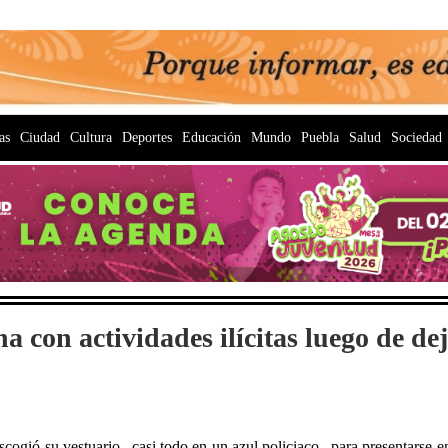
as
Ciudad
Cultura
Deportes
Educación
Mundo
Puebla
Salud
Sociedad
con actividades ilícitas luego de deja
ogió su vestuario –casi todo en un azul policiaco– para presentarse en