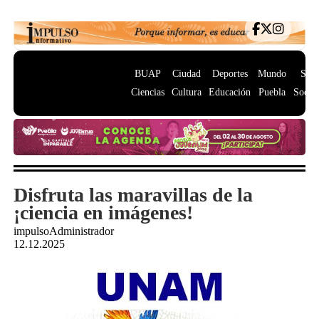
BUAP
Ciudad
Deportes
Mundo
Salu
Ciencias
Cultura
Educación
Puebla
Socie
Disfruta las maravillas de la
¡ciencia en imágenes!
impulsoAdministrador
12.12.2025