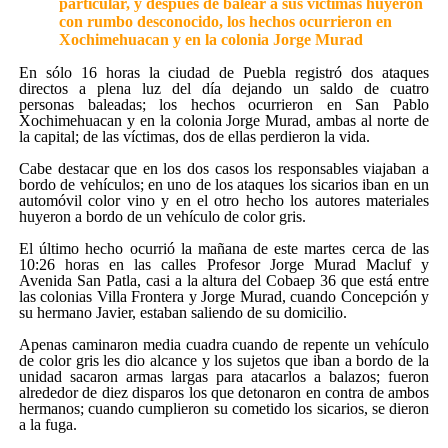
particular, y después de balear a sus víctimas huyeron
con rumbo desconocido, los hechos ocurrieron en
Xochimehuacan y en la colonia Jorge Murad
En sólo 16 horas la ciudad de Puebla registró dos ataques
directos a plena luz del día dejando un saldo de cuatro
personas baleadas; los hechos ocurrieron en San Pablo
Xochimehuacan y en la colonia Jorge Murad, ambas al norte de
la capital; de las víctimas, dos de ellas perdieron la vida.
Cabe destacar que en los dos casos los responsables viajaban a
bordo de vehículos; en uno de los ataques los sicarios iban en un
automóvil color vino y en el otro hecho los autores materiales
huyeron a bordo de un vehículo de color gris.
El último hecho ocurrió la mañana de este martes cerca de las
10:26 horas en las calles Profesor Jorge Murad Macluf y
Avenida San Patla, casi a la altura del Cobaep 36 que está entre
las colonias Villa Frontera y Jorge Murad, cuando Concepción y
su hermano Javier, estaban saliendo de su domicilio.
Apenas caminaron media cuadra cuando de repente un vehículo
de color gris les dio alcance y los sujetos que iban a bordo de la
unidad sacaron armas largas para atacarlos a balazos; fueron
alrededor de diez disparos los que detonaron en contra de ambos
hermanos; cuando cumplieron su cometido los sicarios, se dieron
a la fuga.