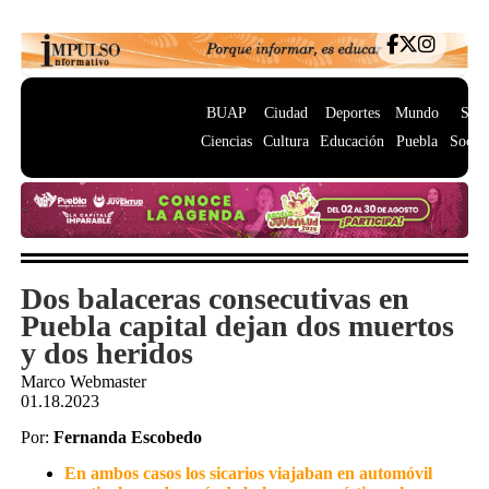
BUAP
Ciudad
Deportes
Mundo
Salu
Ciencias
Cultura
Educación
Puebla
Socie
Dos balaceras consecutivas en
Puebla capital dejan dos muertos
y dos heridos
Marco Webmaster
01.18.2023
Por:
Fernanda Escobedo
En ambos casos los sicarios viajaban en automóvil