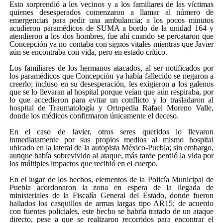
Esto sorprendió a los vecinos y a los familiares de las víctimas
quienes desesperados comenzaron a llamar al número de
emergencias para pedir una ambulancia; a los pocos minutos
acudieron paramédicos de SUMA a bordo de la unidad 164 y
atendieron a los dos hombres, fue ahí cuando se percataron que
Concepción ya no contaba con signos vitales mientras que Javier
aún se encontraba con vida, pero en estado crítico.
Los familiares de los hermanos atacados, al ser notificados por
los paramédicos que Concepción ya había fallecido se negaron a
creerlo; incluso en su desesperación, les exigieron a los galenos
que se lo llevaran al hospital porque veían que aún respiraba, por
lo que accedieron para evitar un conflicto y lo trasladaron al
hospital de Traumatología y Ortopedia Rafael Moreno Valle,
donde los médicos confirmaron únicamente el deceso.
En el caso de Javier, otros seres queridos lo llevaron
inmediatamente por sus propios medios al mismo hospital
ubicado en la lateral de la autopista México-Puebla; sin embargo,
aunque había sobrevivido al ataque, más tarde perdió la vida por
los múltiples impactos que recibió en el cuerpo.
En el lugar de los hechos, elementos de la Policía Municipal de
Puebla acordonaron la zona en espera de la llegada de
ministeriales de la Fiscalía General del Estado, donde fueron
hallados los casquillos de armas largas tipo AR15; de acuerdo
con fuentes policiales, este hecho se habría tratado de un ataque
directo, pese a que se realizaron recorridos para encontrar el