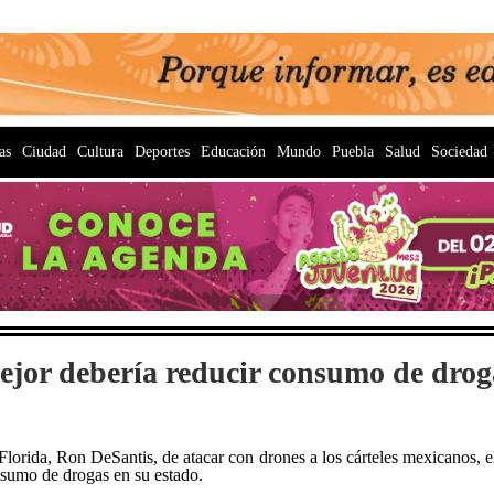
as
Ciudad
Cultura
Deportes
Educación
Mundo
Puebla
Salud
Sociedad
ejor debería reducir consumo de drog
lorida, Ron DeSantis, de atacar con drones a los cárteles mexicanos, 
nsumo de drogas en su estado.