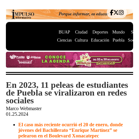
BUAP
Ciudad
Deportes
Mundo
Salu
Ciencias
Cultura
Educación
Puebla
Socie
En 2023, 11 peleas de estudiantes
de Puebla se viralizaron en redes
sociales
Marco Webmaster
01.25.2024
El caso más reciente ocurrió el 20 de enero, donde
jóvenes del Bachillerato “Enrique Martínez” se
pelearon en el Boulevard Xonacatepec