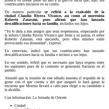
político en dónde pidió un alto a la
guerra sucia
que, dijo, sus
contrincantes iniciaron en su contra.
De manera particular
se refirió a la exalcalde de la
ciudad Claudia Rivera Vivanco, así como al morenista
Roberto Zataraín, pues afirmó que han lanzado
descalificaciones hacia su familia
, incluidos sus hijos.
“Yo le diría a mis amigos que sean respetuosos, empezando por
la señora Claudia Rivera Vivanco que frene a su pareja, el señor
Roberto Zataraín, está atacando, pero ellos mismos están
provocando esa desunidad”, expresó.
En entrevista, indicó que sus contrincantes han lanzado
descalificaciones hacia su familia e incluso a sus hijos.
En ese sentido, refirió que es necesario que haya respeto entre
los aspirantes pues de lo contrario se generarán fracturas en el
partido.
Abundó que la reunión de este sábado muestra el respaldo de la
gente con el que cuenta y del que aseguró lo hará ganar la
encuesta que Morena llevará a cabo para elegir a su candidato a
la alcaldía.
Con información: La Jornada de Oriente
Ciudad