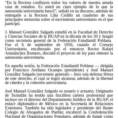
“En la Rectora confluyen todos los valores de nuestra amada
casa de estudios. Es usted un claro ejemplo de lo que la
autonomía universitaria buscó”, señaló en su discurso, además de
entregarle a la Rectora Lilia Cedillo un cuaderno de sus
principales memorias sobre el movimiento universitario en el que
participó.
J. Manuel González Salgado estudió en la Facultad de Derecho
y Ciencias Sociales de la BUAP en la década de los 50 y fungió
como secretario general de la Federación Estudiantil Poblana.
Fue el 6 de septiembre de 1956, cuando el Consejo
Universitario, encabezado por el entonces Rector Rafael
Artasánchez Romero, discutió el proyecto de ley para obtener la
autonomía universitaria.
En aquella sesión, la Federación Estudiantil Poblana — dirigida
por Francisco Arellano Ocampo (presidente) y José Manuel
González Salgado (secretario general)— hizo una defensa férrea
de este derecho, el cual se logró alcanzar, además de la libertad
de cátedra y la cohesión universitaria.
José Manuel González Salgado es notario y actuario. Originario
de Teziutlán ha tenido una fructífera carrera profesional que
incluye ser el director del Departamento Jurídico de la BUAP; el
enlace diplomático de México en la Secretaría de Relaciones
Exteriores. También ha sido legislador y presidente del Ilustre
Colegio de Abogados de Puebla; encabezó la Confederación
Nacional de Organizaciones Populares, además de fungir como