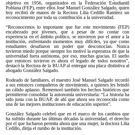
objetivo en 1956, organizados en la Federación Estudiantil
Poblana (FEP), entre ellos José Manuel González Salgado, quien
hoy recibió de manos de la Rectora Lilia Cedillo Ramírez un
reconocimiento por toda su contribución a la universidad.
“Reconocemos lo importante que fue este movimiento (FEP)
encabezado por jóvenes, que a pesar de no contar con
experiencia en el ámbito político, se movieron por el amor a la
institución, enfrentando momentos muy difíciles, ya que como
estudiantes desafiaron un poder que desconocían. Nunca
tuvieron miedo porque siempre los motivó la esperanza de que la
universidad fuera autónoma, por eso, muchas gracias. El sueño
que entonces tuvieron es ahora el legado de todos nosotros”,
destacó la Rectora de la BUAP al entregar una placa distintiva al
abogado González Salgado.
Rodeado de familiares, el maestro José Manuel Salgado recordó
a sus entonces compañeros de movimiento, a quienes les brindó
un cálido aplauso. Rememoró también los hechos históricos que
permitieron consolidar la autonomía universitaria: “La historia ha
sido justa con la BUAP, de ahí que ahora sea reconocida como
una de las mejores instituciones de educación superior”.
González Salgado celebró que en el marco de los cambios que
ha sufrido durante las últimas décadas la universidad, el derecho
por el que lucharon permita ahora que una mujer, la doctora Lilia
Cedillo, dirija el rumbo de la institución.