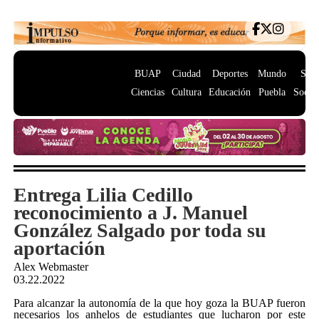
BUAP
Ciudad
Deportes
Mundo
Salu
Ciencias
Cultura
Educación
Puebla
Socie
Entrega Lilia Cedillo
reconocimiento a J. Manuel
González Salgado por toda su
aportación
Alex Webmaster
03.22.2022
Para alcanzar la autonomía de la que hoy goza la BUAP fueron
necesarios los anhelos de estudiantes que lucharon por este