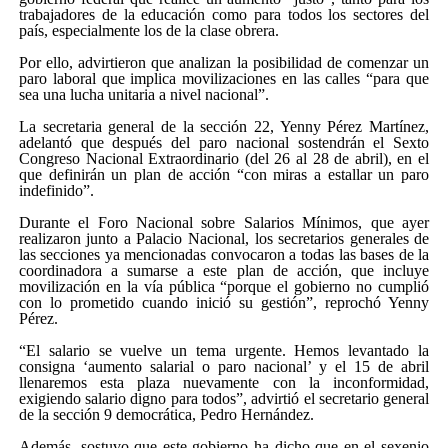
trabajadores de la educación como para todos los sectores del
país, especialmente los de la clase obrera.
Por ello, advirtieron que analizan la posibilidad de comenzar un
paro laboral que implica movilizaciones en las calles
para que
sea una lucha unitaria a nivel nacional
.
La secretaria general de la sección 22, Yenny Pérez Martínez,
adelantó que después del paro nacional sostendrán el Sexto
Congreso Nacional Extraordinario (del 26 al 28 de abril), en el
que definirán un plan de acción
con miras a estallar un paro
indefinido
.
Durante el Foro Nacional sobre Salarios Mínimos, que ayer
realizaron junto a Palacio Nacional, los secretarios generales de
las secciones ya mencionadas convocaron a todas las bases de la
coordinadora a sumarse a este plan de acción, que incluye
movilización en la vía pública
porque el gobierno no cumplió
con lo prometido cuando inició su gestión
, reprochó Yenny
Pérez.
“El salario se vuelve un tema urgente. Hemos levantado la
consigna ‘aumento salarial o paro nacional’ y el 15 de abril
llenaremos esta plaza nuevamente con la inconformidad,
exigiendo salario digno para todos”, advirtió el secretario general
de la sección 9 democrática, Pedro Hernández.
Además, sostuvo que este gobierno ha dicho que en el sexenio