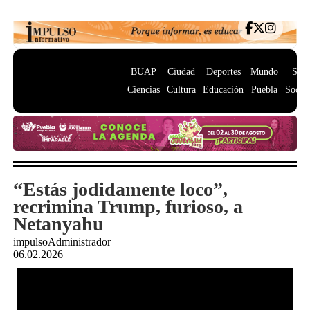
BUAP
Ciudad
Deportes
Mundo
Salu
Ciencias
Cultura
Educación
Puebla
Socie
“Estás jodidamente loco”,
recrimina Trump, furioso, a
Netanyahu
impulsoAdministrador
06.02.2026