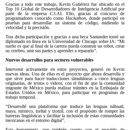
Gracias a todo este trabajo, Kevin Gutiérrez fue ubicado en el
Top 10 Global de Desarrolladores de Inteligencia Artificial por
parte de la empresa C3.AI. Ello, gracias al concurso de
programadores conocido como
Hackathon
, donde participó en
pruebas para desarrollar un sistema de código, midiendo la
velocidad y la precisión.
Tras dicha participación y gracias a una beca Santander tomó un
diplomado en línea en la Universidad de Chicago sobre IA: “Mi
sueño es que al final de la carrera pueda construir un robot, crear
su cerebro, unir sus partes y aprender a repararlo”.
Nuevos desarrollos para sectores vulnerables
Intervenir activamente en estos proyectos, generó en Kevin
nuevas ideas. Una de ellas es el proyecto que ahora desarrolla y
que sirve para hacer traducciones simultáneas a cinco lenguas
originarias, de textos o videos, con el fin de que la comunidad
migrante de México pueda realizar trámites en la Embajada de
Estados Unidos en México, para participar en programas de
trabajo temporal.
“Desarrollé una plataforma que traduce las lenguas náhuatl,
maya, mixteco, tzeltal y tzotzil, con el propósito de romper las
barreras lingüísticas y facilitar la inclusión de estas comunidades
mexicanas en el entorno digital”.
Esta herramienta, que también cuenta con el respaldo de