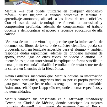
MentIA ─la cual puede utilizarse en cualquier dispositivo
móvil─ busca mejorar la calidad educativa y facilitar el
aprendizaje autónomo, alineada a los libros de texto oficiales.
Con el uso de esta tecnología se fomenta la curiosidad y
comprensión profunda, además de complementar el trabajo
docente y democratizar el acceso a recursos educativos de alta
calidad.
“Se trata de un tutor virtual que permite que la información de
documentos, libros de texto, o de carácter científico, pueda ser
procesada con un lenguaje accesible para el alumno y también
responda dudas específicas; además de brindarle material de
apoyo, como ligas de otros textos, de videos o audios. La
intención es que un tutor virtual le explique de forma sencilla un
tema que no entienda”, añadió el estudiante de sexto semestre de
la carrera en Ciencias de la Electrónica.
Kevin Gutiérrez mencionó que MentIA obtiene la información
de fuentes confiables, sugeridas incluso por el propio profesor,
para garantizar que los resultados tengan un respaldo confiable.
Asimismo, señaló que la app sólo responde a temas específicos y
no generalidades.
MentIA también fue presentada en el
Microsoft Technology
Center
, en Ciudad de México, donde participan los mejores
proyectos desarrollados a través de
partners
(socios). Por su