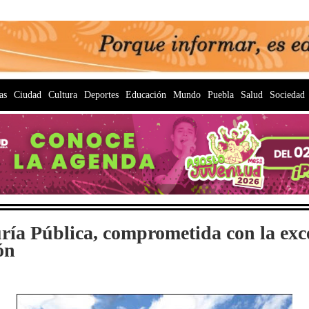
as
Ciudad
Cultura
Deportes
Educación
Mundo
Puebla
Salud
Sociedad
ría Pública, comprometida con la exc
ón