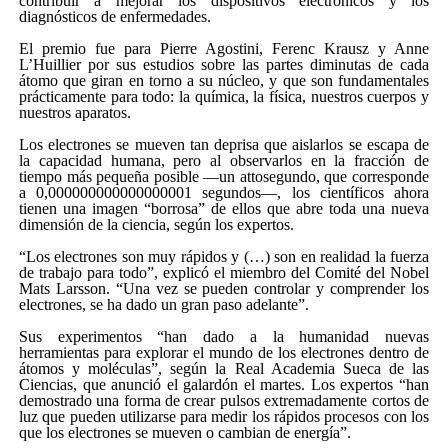
contribuir a mejorar los dispositivos electrónicos y los
diagnósticos de enfermedades.
El premio fue para Pierre Agostini, Ferenc Krausz y Anne
L’Huillier por sus estudios sobre las partes diminutas de cada
átomo que giran en torno a su núcleo, y que son fundamentales
prácticamente para todo: la química, la física, nuestros cuerpos y
nuestros aparatos.
Los electrones se mueven tan deprisa que aislarlos se escapa de
la capacidad humana, pero al observarlos en la fracción de
tiempo más pequeña posible —un attosegundo, que corresponde
a 0,000000000000000001 segundos—, los científicos ahora
tienen una imagen “borrosa” de ellos que abre toda una nueva
dimensión de la ciencia, según los expertos.
“Los electrones son muy rápidos y (…) son en realidad la fuerza
de trabajo para todo”, explicó el miembro del Comité del Nobel
Mats Larsson. “Una vez se pueden controlar y comprender los
electrones, se ha dado un gran paso adelante”.
Sus experimentos “han dado a la humanidad nuevas
herramientas para explorar el mundo de los electrones dentro de
átomos y moléculas”, según la Real Academia Sueca de las
Ciencias, que anunció el galardón el martes. Los expertos “han
demostrado una forma de crear pulsos extremadamente cortos de
luz que pueden utilizarse para medir los rápidos procesos con los
que los electrones se mueven o cambian de energía”.