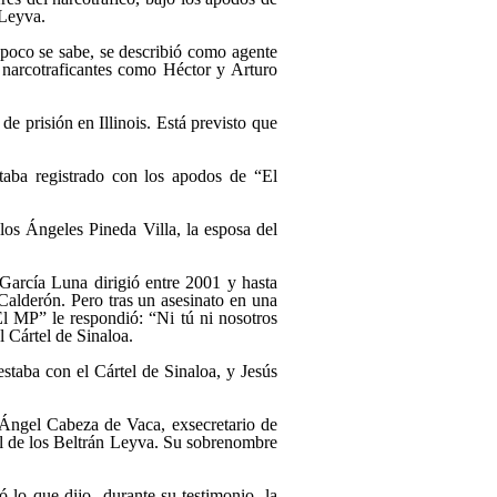
 Leyva.
n poco se sabe, se describió como agente
 narcotraficantes como Héctor y Arturo
de prisión en Illinois. Está previsto que
taba registrado con los apodos de “El
os Ángeles Pineda Villa, la esposa del
 García Luna dirigió entre 2001 y hasta
Calderón. Pero tras un asesinato en una
l MP” le respondió: “Ni tú ni nosotros
 Cártel de Sinaloa.
taba con el Cártel de Sinaloa, y Jesús
 Ángel Cabeza de Vaca, exsecretario de
el de los Beltrán Leyva. Su sobrenombre
ó lo que dijo durante su testimonio, la