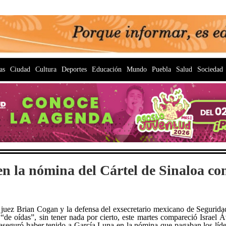
as
Ciudad
Cultura
Deportes
Educación
Mundo
Puebla
Salud
Sociedad
en la nómina del Cártel de Sinaloa 
juez Brian Cogan y la defensa del exsecretario mexicano de Segurid
n “de oídas”, sin tener nada por cierto, este martes compareció Israel
aseguró haber tenido a García Luna en la nómina que pagaban los líder