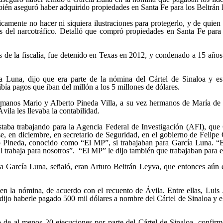
ién aseguró haber adquirido propiedades en Santa Fe para los Beltrán
íficamente no hacer ni siquiera ilustraciones para protegerlo, y de quie
res del narcotráfico. Detalló que compró propiedades en Santa Fe para
s de la fiscalía, fue detenido en Texas en 2012, y condenado a 15 años 
a Luna, dijo que era parte de la nómina del Cártel de Sinaloa y es
bía pagos que iban del millón a los 5 millones de dólares.
ermanos Mario y Alberto Pineda Villa, a su vez hermanos de María de l
vila les llevaba la contabilidad.
 estaba trabajando para la Agencia Federal de Investigación (AFI), que
e, en diciembre, en secretario de Seguridad, en el gobierno de Felipe 
io Pineda, conocido como “El MP”, si trabajaban para García Luna. “E
trabaja para nosotros”. “El MP” le dijo también que trabajaban para el
a García Luna, señaló, eran Arturo Beltrán Leyva, que entonces aún es
 en la nómina, de acuerdo con el recuento de Ávila. Entre ellas, Luis
dijo haberle pagado 500 mil dólares a nombre del Cártel de Sinaloa y 
o de al menos 20 ejecuciones por parte del Cártel de Sinaloa, confirm