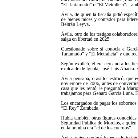
“El Tartamudo” o “El Metralleta”. Tamb
Ávila, de quien la fiscalía pidió espec
de bienes raíces y contador para líde
Beltrán Leyva.
Ávila, otro de los testigos colaboradore
salga en libertad en 2025.
Cuestionado sobre si conocía a Garcí
Tartamudo” y “El Metralleta” y que reci
Según explicó, él era cercano a los h
exalcalde de Iguala, José Luis Abarca. Á
Ávila pensaba, o así lo testificó, que
noviembre de 2006, antes de convertirs
casa que les rentó, le preguntó a Mar
trabajamos para Genaro García Luna. Él 
Los encargados de pagar los sobornos 
“El Rey” Zambada.
Había también otras figuras conocidas
Seguridad Pública de Morelos, a quien 
en la nómina era “el de los cuernos”.
Ávila, quien confesó haber sido testig