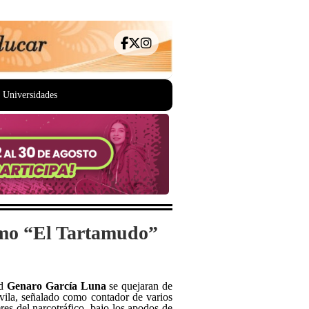
Universidades
como “El Tartamudo”
ad
Genaro García Luna
se quejaran de
 Ávila, señalado como contador de varios
es del narcotráfico, bajo los apodos de