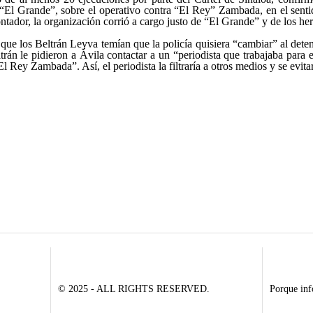
s “El Grande”, sobre el operativo contra “El Rey” Zambada, en el sent
ntador, la organización corrió a cargo justo de “El Grande” y de los h
 que los Beltrán Leyva temían que la policía quisiera “cambiar” al deten
n le pidieron a Ávila contactar a un “periodista que trabajaba para el cá
l Rey Zambada”. Así, el periodista la filtraría a otros medios y se evit
© 2025 - ALL RIGHTS RESERVED.
Porque inf