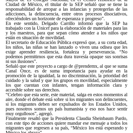
Ciudad de México, el titular de la SEP señaló que se tiene la
responsabilidad de arropar a las infancias y protegerlas de las
adicciones, la delincuencia, entre otros procesos disociativos,
ofreciéndoles un horizonte de esperanza y progreso”.
En este sentido, Delgado Carrillo informó que la SEP ha
trabajado con la Unicef para la elaboración de materiales para las
y los maestros, para que sepan cómo atender a los niños que
están en situación de movilidad.
El secretario de Educación Pública expresó que, a su corta edad,
los niños, las niñas se han lanzado o viven una odisea que les
exige aprender resiliencia, fortaleza y perseverancia. “No
podemos permitirnos que esta dura travesía opaque sus sonrisas
ni sus ilusiones”.
Señaló que este proyecto a cargo de @prendemx, al que se suma
Canal Once, es de suma importancia para ayudar en la
promoción de la igualdad, la no discriminación, la prioridad del
cuidado y la salud y que los grupos en movilidad, especialmente
los que cuentan con infantes, tengan información clara y
accesible sobre sus derechos.
“Celebro que esta serie, este material, salga en estos momentos al
aire, donde el debate está sobre si los migrantes son delincuentes,
si los migrantes deben ser expulsados de los Estados Unidos,
pues nosotros somos un país humanista y eso nos hace sentir
muy orgullosos”, agregó.
Finalmente resaltó que la Presidenta Claudia Sheinbaum Pardo,
con este tipo de acciones quiere mandar ese mensaje a todos los
migrantes que regresen a su país, “México los está esperando y
México los abraza”.