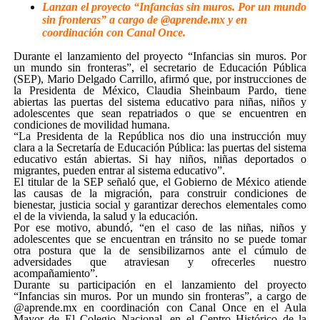
Lanzan el proyecto “Infancias sin muros. Por un mundo
sin fronteras” a cargo de @aprende.mx y en
coordinación con Canal Once.
Durante el lanzamiento del proyecto “Infancias sin muros. Por
un mundo sin fronteras”, el secretario de Educación Pública
(SEP), Mario Delgado Carrillo, afirmó que, por instrucciones de
la Presidenta de México, Claudia Sheinbaum Pardo, tiene
abiertas las puertas del sistema educativo para niñas, niños y
adolescentes que sean repatriados o que se encuentren en
condiciones de movilidad humana.
“La Presidenta de la República nos dio una instrucción muy
clara a la Secretaría de Educación Pública: las puertas del sistema
educativo están abiertas. Si hay niños, niñas deportados o
migrantes, pueden entrar al sistema educativo”.
El titular de la SEP señaló que, el Gobierno de México atiende
las causas de la migración, para construir condiciones de
bienestar, justicia social y garantizar derechos elementales como
el de la vivienda, la salud y la educación.
Por ese motivo, abundó, “en el caso de las niñas, niños y
adolescentes que se encuentran en tránsito no se puede tomar
otra postura que la de sensibilizarnos ante el cúmulo de
adversidades que atraviesan y ofrecerles nuestro
acompañamiento”.
Durante su participación en el lanzamiento del proyecto
“Infancias sin muros. Por un mundo sin fronteras”, a cargo de
@aprende.mx en coordinación con Canal Once en el Aula
Mayor de El Colegio Nacional, en el Centro Histórico de la