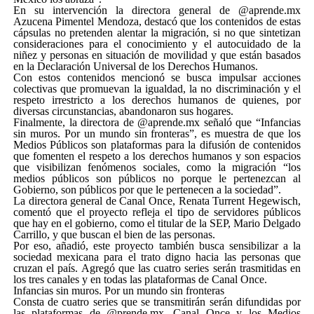
En su intervención la directora general de @aprende.mx
Azucena Pimentel Mendoza, destacó que los contenidos de estas
cápsulas no pretenden alentar la migración, si no que sintetizan
consideraciones para el conocimiento y el autocuidado de la
niñez y personas en situación de movilidad y que están basados
en la Declaración Universal de los Derechos Humanos.
Con estos contenidos mencionó se busca impulsar acciones
colectivas que promuevan la igualdad, la no discriminación y el
respeto irrestricto a los derechos humanos de quienes, por
diversas circunstancias, abandonaron sus hogares.
Finalmente, la directora de @aprende.mx señaló que “Infancias
sin muros. Por un mundo sin fronteras”, es muestra de que los
Medios Públicos son plataformas para la difusión de contenidos
que fomenten el respeto a los derechos humanos y son espacios
que visibilizan fenómenos sociales, como la migración “los
medios públicos son públicos no porque le pertenezcan al
Gobierno, son públicos por que le pertenecen a la sociedad”.
La directora general de Canal Once, Renata Turrent Hegewisch,
comentó que el proyecto refleja el tipo de servidores públicos
que hay en el gobierno, como el titular de la SEP, Mario Delgado
Carrillo, y que buscan el bien de las personas.
Por eso, añadió, este proyecto también busca sensibilizar a la
sociedad mexicana para el trato digno hacia las personas que
cruzan el país. Agregó que las cuatro series serán trasmitidas en
los tres canales y en todas las plataformas de Canal Once.
Infancias sin muros. Por un mundo sin fronteras
Consta de cuatro series que se transmitirán serán difundidas por
las plataformas de @prende.mx, Canal Once y los Medios