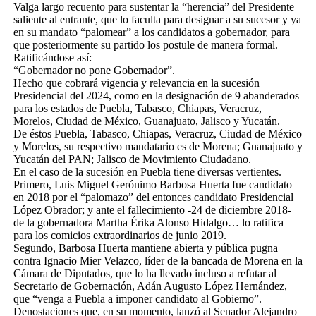
Valga largo recuento para sustentar la “herencia” del Presidente
saliente al entrante, que lo faculta para designar a su sucesor y ya
en su mandato “palomear” a los candidatos a gobernador, para
que posteriormente su partido los postule de manera formal.
Ratificándose así:
“Gobernador no pone Gobernador”.
Hecho que cobrará vigencia y relevancia en la sucesión
Presidencial del 2024, como en la designación de 9 abanderados
para los estados de Puebla, Tabasco, Chiapas, Veracruz,
Morelos, Ciudad de México, Guanajuato, Jalisco y Yucatán.
De éstos Puebla, Tabasco, Chiapas, Veracruz, Ciudad de México
y Morelos, su respectivo mandatario es de Morena; Guanajuato y
Yucatán del PAN; Jalisco de Movimiento Ciudadano.
En el caso de la sucesión en Puebla tiene diversas vertientes.
Primero, Luis Miguel Gerónimo Barbosa Huerta fue candidato
en 2018 por el “palomazo” del entonces candidato Presidencial
López Obrador; y ante el fallecimiento -24 de diciembre 2018-
de la gobernadora Martha Érika Alonso Hidalgo… lo ratifica
para los comicios extraordinarios de junio 2019.
Segundo, Barbosa Huerta mantiene abierta y pública pugna
contra Ignacio Mier Velazco, líder de la bancada de Morena en la
Cámara de Diputados, que lo ha llevado incluso a refutar al
Secretario de Gobernación, Adán Augusto López Hernández,
que “venga a Puebla a imponer candidato al Gobierno”.
Denostaciones que, en su momento, lanzó al Senador Alejandro