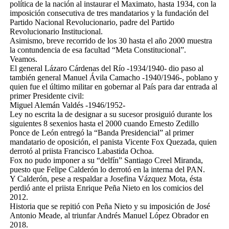
política de la nación al instaurar el Maximato, hasta 1934, con la
imposición consecutiva de tres mandatarios y la fundación del
Partido Nacional Revolucionario, padre del Partido
Revolucionario Institucional.
Asimismo, breve recorrido de los 30 hasta el año 2000 muestra
la contundencia de esa facultad “Meta Constitucional”.
Veamos.
El general Lázaro Cárdenas del Río -1934/1940- dio paso al
también general Manuel Ávila Camacho -1940/1946-, poblano y
quien fue el último militar en gobernar al País para dar entrada al
primer Presidente civil:
Miguel Alemán Valdés -1946/1952-
Ley no escrita la de designar a su sucesor prosiguió durante los
siguientes 8 sexenios hasta el 2000 cuando Ernesto Zedillo
Ponce de León entregó la “Banda Presidencial” al primer
mandatario de oposición, el panista Vicente Fox Quezada, quien
derrotó al priista Francisco Labastida Ochoa.
Fox no pudo imponer a su “delfín” Santiago Creel Miranda,
puesto que Felipe Calderón lo derrotó en la interna del PAN.
Y Calderón, pese a respaldar a Josefina Vázquez Mota, ésta
perdió ante el priista Enrique Peña Nieto en los comicios del
2012.
Historia que se repitió con Peña Nieto y su imposición de José
Antonio Meade, al triunfar Andrés Manuel López Obrador en
2018.