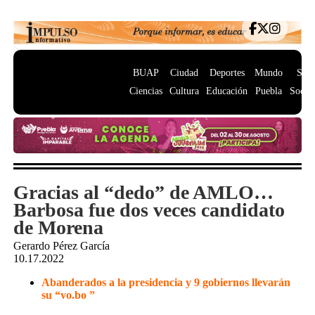
BUAP
Ciudad
Deportes
Mundo
Salu
Ciencias
Cultura
Educación
Puebla
Socie
Gracias al “dedo” de AMLO…
Barbosa fue dos veces candidato
de Morena
Gerardo Pérez García
10.17.2022
Abanderados a la presidencia y 9 gobiernos llevarán
su “vo.bo ”