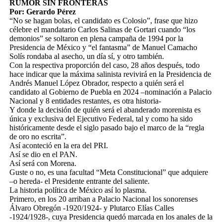
RUMOR SIN FRONTERAS
Por: Gerardo Pérez
“No se hagan bolas, el candidato es Colosio”, frase que hizo
célebre el mandatario Carlos Salinas de Gortari cuando “los
demonios” se soltaron en plena campaña de 1994 por la
Presidencia de México y “el fantasma” de Manuel Camacho
Solís rondaba al asecho, un día sí, y otro también.
Con la respectiva proporción del caso, 28 años después, todo
hace indicar que la máxima salinista revivirá en la Presidencia de
Andrés Manuel López Obrador, respecto a quién será el
candidato al Gobierno de Puebla en 2024 –nominación a Palacio
Nacional y 8 entidades restantes, es otra historia-
Y donde la decisión de quién será el abanderado morenista es
única y exclusiva del Ejecutivo Federal, tal y como ha sido
históricamente desde el siglo pasado bajo el marco de la “regla
de oro no escrita”.
Así aconteció en la era del PRI.
Así se dio en el PAN.
Así será con Morena.
Guste o no, es una facultad “Meta Constitucional” que adquiere
–o hereda- el Presidente entrante del saliente.
La historia política de México así lo plasma.
Primero, en los 20 arriban a Palacio Nacional los sonorenses
Álvaro Obregón -1920/1924- y Plutarco Elías Calles
-1924/1928-, cuya Presidencia quedó marcada en los anales de la