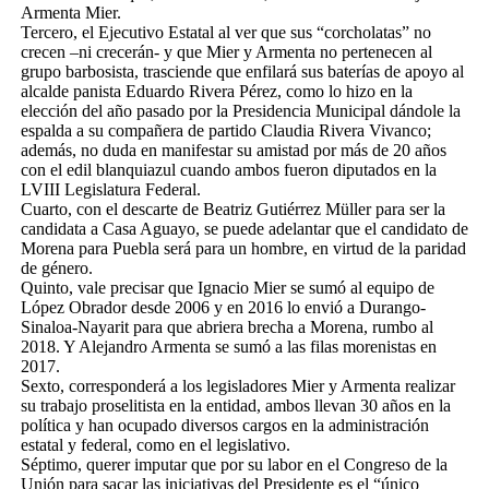
Armenta Mier.
Tercero, el Ejecutivo Estatal al ver que sus “corcholatas” no
crecen –ni crecerán- y que Mier y Armenta no pertenecen al
grupo barbosista, trasciende que enfilará sus baterías de apoyo al
alcalde panista Eduardo Rivera Pérez, como lo hizo en la
elección del año pasado por la Presidencia Municipal dándole la
espalda a su compañera de partido Claudia Rivera Vivanco;
además, no duda en manifestar su amistad por más de 20 años
con el edil blanquiazul cuando ambos fueron diputados en la
LVIII Legislatura Federal.
Cuarto, con el descarte de Beatriz Gutiérrez Müller para ser la
candidata a Casa Aguayo, se puede adelantar que el candidato de
Morena para Puebla será para un hombre, en virtud de la paridad
de género.
Quinto, vale precisar que Ignacio Mier se sumó al equipo de
López Obrador desde 2006 y en 2016 lo envió a Durango-
Sinaloa-Nayarit para que abriera brecha a Morena, rumbo al
2018. Y Alejandro Armenta se sumó a las filas morenistas en
2017.
Sexto, corresponderá a los legisladores Mier y Armenta realizar
su trabajo proselitista en la entidad, ambos llevan 30 años en la
política y han ocupado diversos cargos en la administración
estatal y federal, como en el legislativo.
Séptimo, querer imputar que por su labor en el Congreso de la
Unión para sacar las iniciativas del Presidente es el “único