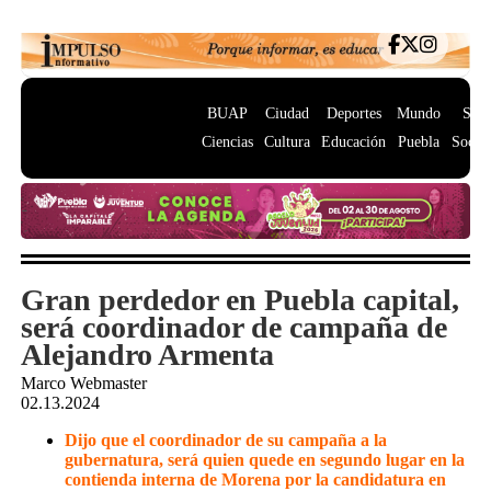
BUAP
Ciudad
Deportes
Mundo
Salu
Ciencias
Cultura
Educación
Puebla
Socie
Gran perdedor en Puebla capital,
será coordinador de campaña de
Alejandro Armenta
Marco Webmaster
02.13.2024
Dijo que el coordinador de su campaña a la
gubernatura, será quien quede en segundo lugar en la
contienda interna de Morena por la candidatura en