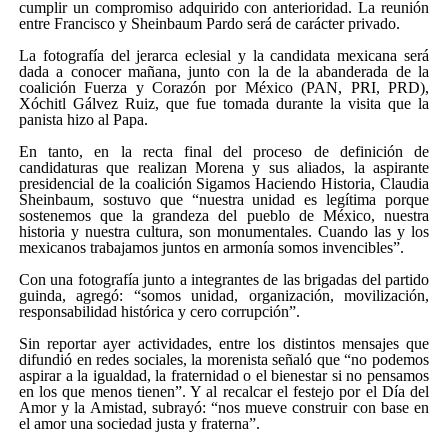
cumplir un compromiso adquirido con anterioridad. La reunión
entre Francisco y Sheinbaum Pardo será de carácter privado.
La fotografía del jerarca eclesial y la candidata mexicana será
dada a conocer mañana, junto con la de la abanderada de la
coalición Fuerza y Corazón por México (PAN, PRI, PRD),
Xóchitl Gálvez Ruiz, que fue tomada durante la visita que la
panista hizo al Papa.
En tanto, en la recta final del proceso de definición de
candidaturas que realizan Morena y sus aliados, la aspirante
presidencial de la coalición Sigamos Haciendo Historia, Claudia
Sheinbaum, sostuvo que
nuestra unidad es legítima porque
sostenemos que la grandeza del pueblo de México, nuestra
historia y nuestra cultura, son monumentales. Cuando las y los
mexicanos trabajamos juntos en armonía somos invencibles
.
Con una fotografía junto a integrantes de las brigadas del partido
guinda, agregó:
somos unidad, organización, movilización,
responsabilidad histórica y cero corrupción
.
Sin reportar ayer actividades, entre los distintos mensajes que
difundió en redes sociales, la morenista señaló que
no podemos
aspirar a la igualdad, la fraternidad o el bienestar si no pensamos
en los que menos tienen
. Y al recalcar el festejo por el Día del
Amor y la Amistad, subrayó:
nos mueve construir con base en
el amor una sociedad justa y fraterna
.