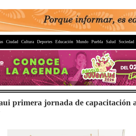
as
Ciudad
Cultura
Deportes
Educación
Mundo
Puebla
Salud
Sociedad
ui primera jornada de capacitación a
s