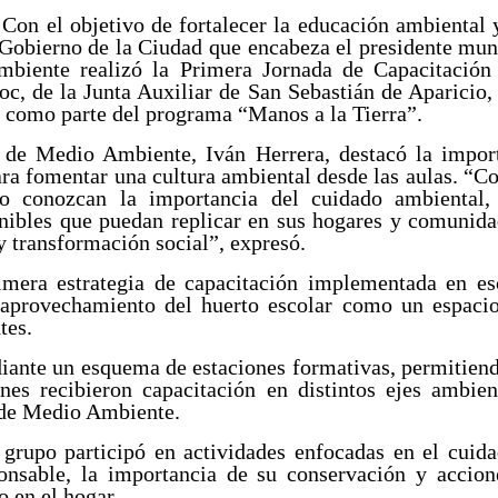
Con el objetivo de fortalecer la educación ambiental 
 Gobierno de la Ciudad que encabeza el presidente muni
mbiente realizó la Primera Jornada de Capacitación 
 de la Junta Auxiliar de San Sebastián de Aparicio, 
r como parte del programa “Manos a la Tierra”.
o de Medio Ambiente, Iván Herrera, destacó la import
ara fomentar una cultura ambiental desde las aulas. “
lo conozcan la importancia del cuidado ambiental,
nibles que puedan replicar en sus hogares y comunida
y transformación social”, expresó.
rimera estrategia de capacitación implementada en es
 aprovechamiento del huerto escolar como un espacio
tes.
diante un esquema de estaciones formativas, permitiend
nes recibieron capacitación en distintos ejes ambien
a de Medio Ambiente.
 grupo participó en actividades enfocadas en el cuid
onsable, la importancia de su conservación y accion
o en el hogar.