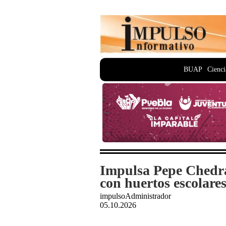
BUAP
Cienci
Impulsa Pepe Chedra
con huertos escolare
impulsoAdministrador
05.10.2026