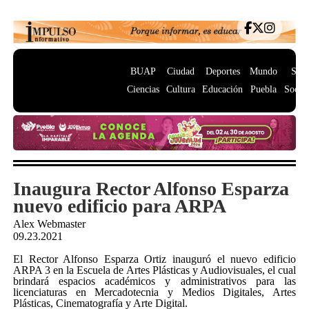
BUAP
Ciudad
Deportes
Mundo
Salu
Ciencias
Cultura
Educación
Puebla
Socie
Inaugura Rector Alfonso Esparza
nuevo edificio para ARPA
Alex Webmaster
09.23.2021
El Rector Alfonso Esparza Ortiz inauguró el nuevo edificio
ARPA 3 en la Escuela de Artes Plásticas y Audiovisuales, el cual
brindará espacios académicos y administrativos para las
licenciaturas en Mercadotecnia y Medios Digitales, Artes
Plásticas, Cinematografía y Arte Digital.