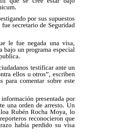
fil que se cree estar bajo
thicum.
vestigando por sus supuestos
 fue secretario de Seguridad
ue le fue negada una visa,
a bajo un programa especial
publica.
iudadanos testificar ante un
tra ellos u otros”, escriben
es para comentar sobre este
 información presentada por
ite una orden de arresto. Un
naloa Rubén Rocha Moya, lo
 reporteros reconocieron que
razo había perdido su visa