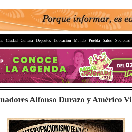
as
Ciudad
Cultura
Deportes
Educación
Mundo
Puebla
Salud
Sociedad
nadores Alfonso Durazo y Américo Vil