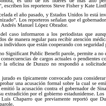
Sonora, es uno de los líderes de mas alto per
”, escriben los reporteros Steve Fisher y Kate Lin
elada el año pasado, y Estados Unidos lo está
in
nizado”. Los reporteros señalan que el gobernador
de Andrés Manuel López Obrador.
del caso informaron a los periodistas que aunq
dos de manera regular para recibir atención médic
a individuos que están cooperando con seguridad 
 Significant Public Benefit parole, permite a no c
s consecuencias de cargos actuales o pendientes con
e la oficina de Durazo no respondió a solicitud
 jurado es típicamente convocado para considerar
aprobar una acusación formal sobre la cual se em
 emitió la acusación contra el gobernador de Si
e su extradición por el gobierno estadunidense. Los
o Luis Chaparro que previamente reportó que Du
parole.