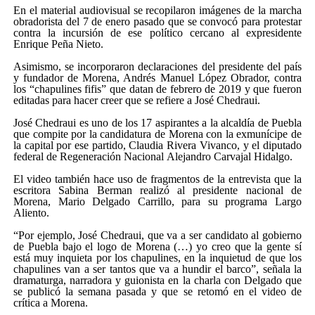
En el material audiovisual se recopilaron imágenes de la marcha
obradorista del 7 de enero pasado que se convocó para protestar
contra la incursión de ese político cercano al expresidente
Enrique Peña Nieto.
Asimismo, se incorporaron declaraciones del presidente del país
y fundador de Morena, Andrés Manuel López Obrador, contra
los “chapulines fifis” que datan de febrero de 2019 y que fueron
editadas para hacer creer que se refiere a José Chedraui.
José Chedraui es uno de los 17 aspirantes a la alcaldía de Puebla
que compite por la candidatura de Morena con la exmunícipe de
la capital por ese partido, Claudia Rivera Vivanco, y el diputado
federal de Regeneración Nacional Alejandro Carvajal Hidalgo.
El video también hace uso de fragmentos de la entrevista que la
escritora Sabina Berman realizó al presidente nacional de
Morena, Mario Delgado Carrillo, para su programa Largo
Aliento.
“Por ejemplo, José Chedraui, que va a ser candidato al gobierno
de Puebla bajo el logo de Morena (…) yo creo que la gente sí
está muy inquieta por los chapulines, en la inquietud de que los
chapulines van a ser tantos que va a hundir el barco”, señala la
dramaturga, narradora y guionista en la charla con Delgado que
se publicó la semana pasada y que se retomó en el video de
crítica a Morena.