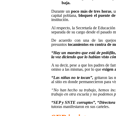
baja.
Durante un
poco más de tres horas
, 
capital poblana,
bloqueó el puente d
institución.
Al respecto, la Secretaría de Educación
separada de su cargo desde el pasado m
De acuerdo con una de las quejosas
presuntos
tocamientos en contra de m
“Hay un maestro que está de pedófilo
la voz diciendo que lo habían visto có
A su decir, pese a que los padres de fam
omiso a las mismas, por lo que
exigen 
“Las niñas no te tocan”,
gritaron las 
al sitio en donde permanecieron para vis
“No han hecho su trabajo, hemos incl
trabajo en otra escuela y no podemos p
“SEP y SNTE corruptos”, “Directora c
tutoras manifestaron en sus carteles.