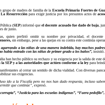
un grupo de madres de familia de la
Escuela Primaria Fuertes de Gua
e La Resurrección
para exigir justicia por los presuntos actos de
acos
 Pública (
SEP
) informó que
el docente acusado fue dado de baja
, ju
es de junio.
, quien prefirió omitir su nombre por privacidad, el docente
enores,
sin embargo, pese a las quejas en su contra este continúa ope
, agarrando a las niñas de una manera indebida, hay muchos padres d
mo había entrado con las niñas de primer grado a los baños”,
insistió.
ilia han hecho público su rechazo y su exigencia por la salida de este do
a la SEP y a las autoridades que actúen conforme a la ley
para brinda
manifestantes al cerrar un sentido de dicha vialidad. Con diversas pancar
ibilizar sus exigencias.
uso ido a la Fiscalía pero no nos han dado respuesta, incluso sabem
ermitir que continúe”,
expresó.
orrupta”, “Justicia para las escuelas indígenas”, “Fuera pedofilo”