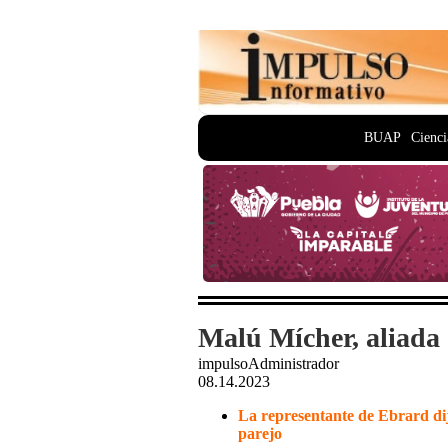
BUAP
Cienci
Malú Mícher, aliada
impulsoAdministrador
08.14.2023
La representante de Ebrard dij
parejo