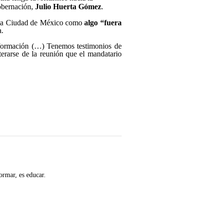
Gobernación,
Julio Huerta Gómez
.
 de la Ciudad de México como
algo “fuera
a.
nsformación (…) Tenemos testimonios de
nterarse de la reunión que el mandatario
ormar, es educar.