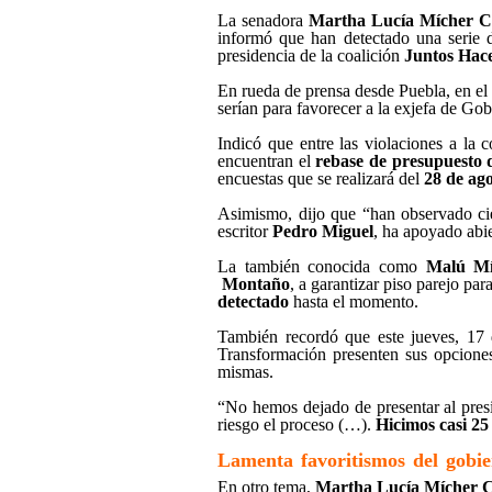
La senadora
Martha Lucía Mícher 
informó que han detectado una serie d
presidencia de la coalición
Juntos Hac
En rueda de prensa desde Puebla, en el 
serían para favorecer a la exjefa de G
Indicó que entre las violaciones a la
encuentran el
rebase de presupuesto 
encuestas que se realizará del
28 de ago
Asimismo, dijo que “han observado cier
escritor
Pedro Miguel
, ha apoyado abi
La también conocida como
Malú Mí
Montaño
, a garantizar piso parejo par
detectado
hasta el momento.
También recordó que este jueves, 17 
Transformación presenten sus opcione
mismas.
“No hemos dejado de presentar al pres
riesgo el proceso (…).
Hicimos casi 25
Lamenta favoritismos del gobie
En otro tema,
Martha Lucía Mícher 