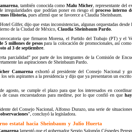
Camarena
, también conocida como
Malu Mícher
, representante del e
e irregularidades que podrían poner en riesgo el
proceso interno d
emos Historia,
pues afirmó que se favorece a Claudia Sheinbaum.
Hotel Gilfer, dijo que estas inconsistencias, algunas orquestadas desde 
obierno de la Ciudad de México,
Claudia Sheinbaum Pardo
.
 convocatoria que firmaron Morena, el Partido del Trabajo (PT) y e
de 5 millones de pesos
para la colocación de promocionales, así como
sto al 3 de septiembre
.
ta parcialidad” por parte de los integrantes de la Comisión de Encue
ertamente las aspiraciones de Sheinbaum Pardo.
cher Camarena
exhortó al presidente del Consejo Nacional y g
a los seis aspirantes a la presidencia y dijo que ya presentaron un escrit
de agosto, se cumple el plazo para que los interesados en coordina
s de casas encuestadoras para medirse, por lo que confió en que
hay
idente del Consejo Nacional, Alfonso Durazo, una serie de situaciones
 observaciones
”, concluyó la legisladora.
rno estatal hacia Sheinbaum y Julio Huerta
Camarena
lamentó que el gobernador Sergio Salomón Céspedes Peregrin