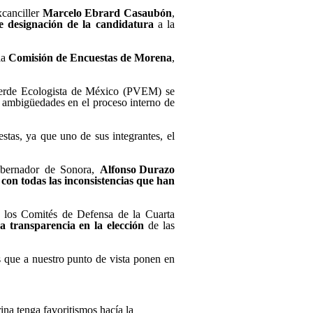
xcanciller
Marcelo Ebrard
Casaubón
,
e designación de la candidatura
a la
la
Comisión de Encuestas de Morena
,
l Verde Ecologista de México (PVEM) se
 ambigüedades en el proceso interno de
stas, ya que uno de sus integrantes, el
obernador de Sonora,
Alfonso Durazo
o
con todas las inconsistencias que han
r los Comités de Defensa de la Cuarta
a transparencia en la elección
de las
 que a nuestro punto de vista ponen en
a tenga favoritismos hacía la