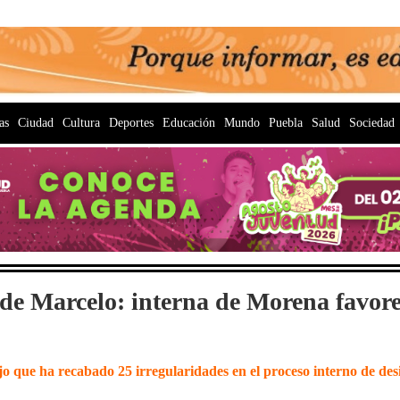
as
Ciudad
Cultura
Deportes
Educación
Mundo
Puebla
Salud
Sociedad
 de Marcelo: interna de Morena favo
o que ha recabado 25 irregularidades en el proceso interno de desi