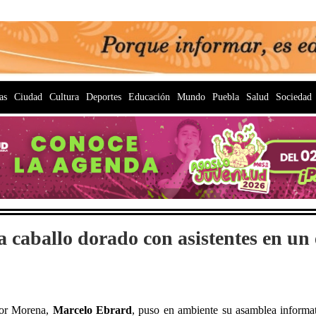
as
Ciudad
Cultura
Deportes
Educación
Mundo
Puebla
Salud
Sociedad
 caballo dorado con asistentes en un
por Morena,
Marcelo Ebrard
, puso en ambiente su asamblea informa